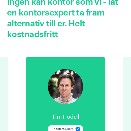
Ingen kan kontor som vi - låt
en kontorsexpert ta fram
alternativ till er. Helt
kostnadsfritt
Tim Hodell
Kontorsexpert