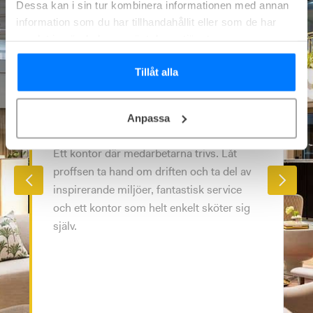
Dessa kan i sin tur kombinera informationen med annan
information som du har tillhandahållit eller som de har
samlat in när du har använt deras tjänster.
FULL SERVICE
Tillåt alla
Kontor i världsklass utan
att lyfta ett finger
Anpassa
Ett kontor där medarbetarna trivs. Låt
proffsen ta hand om driften och ta del av
inspirerande miljöer, fantastisk service
och ett kontor som helt enkelt sköter sig
själv.