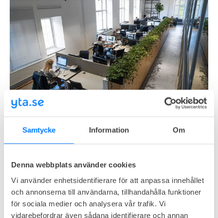
kontor för
Guider - att välja rätt kontor
Featured
Samtycke
Information
Om
Stockholms coworking spaces:
En komplett guide till
prissättning och kostnader
Denna webbplats använder cookies
Vi använder enhetsidentifierare för att anpassa innehållet
I den här omfattande guiden kommer vi att utforska
och annonserna till användarna, tillhandahålla funktioner
och analysera kostnaderna för att hyra kontor på ett
för sociala medier och analysera vår trafik. Vi
coworking space i Stockholm. Oavsett om du är en
9 maj 2023
11 min read
vidarebefordrar även sådana identifierare och annan
frilansare, entreprenör eller företagare som söker en