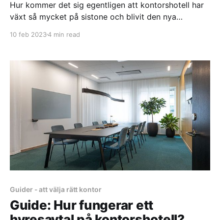
Hur kommer det sig egentligen att kontorshotell har
växt så mycket på sistone och blivit den nya
snackisen inom kontor? Kontorshotell och coworking
10 feb 2023
4 min read
är egentligen en kontorsprodukt som funnits sedan
tidigt 00-tal, så vad kommer all hype ifrån år 2023? I
det här blogginlägget kommer vi att redogöra för de
Guider - att välja rätt kontor
Guide: Hur fungerar ett
hyresavtal på kontorshotell?