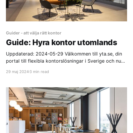
Guider - att välja rätt kontor
Guide: Hyra kontor utomlands
Uppdaterad: 2024-05-29 Välkommen till yta.se, din
portal till flexibla kontorslösningar i Sverige och nu
även runt om i världen! Vi är stolta över att vara en
29 maj 2024
3 min read
del av The Instant Group, ett globalt företag som
specialiserar sig på att förmedla flexibla
kontorsplatser över hela världen. Om du driver ett