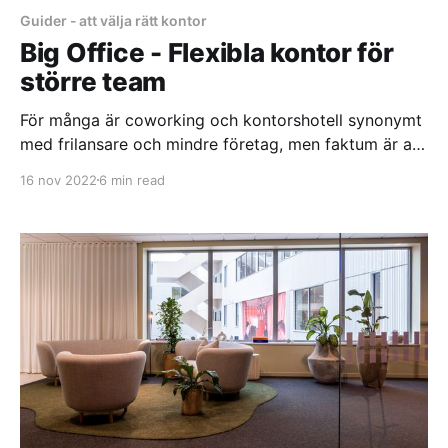
Guider - att välja rätt kontor
Big Office - Flexibla kontor för
större team
För många är coworking och kontorshotell synonymt
med frilansare och mindre företag, men faktum är att
det finns en uppsjö av flexibla kontorserbjudanden
16 nov 2022
6 min read
för team på mellan 20-100 anställda. Historiskt har
traditionella kontor varit en knepig produkt för
växande företag, med krav på 3-5 åriga avtal och
höga investeringskostnader. Som