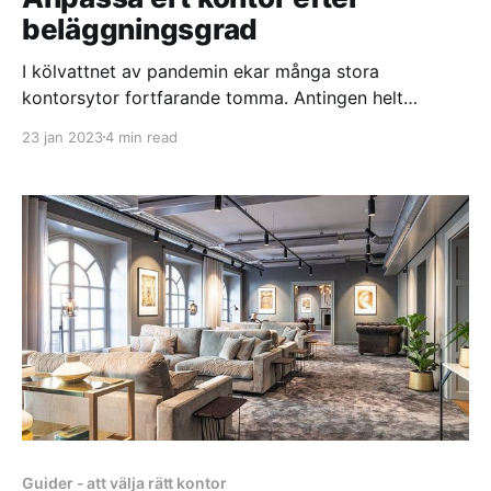
beläggningsgrad
I kölvattnet av pandemin ekar många stora
kontorsytor fortfarande tomma. Antingen helt
tomma, halvt tomma, eller tomma en dag för att vara
23 jan 2023
4 min read
fullsatta nästa dag. Hur ska man egentligen tänka
och agera som företagsledare i ett klimat där
kontoret används annorlunda på daglig- och
veckobasis? I det här blogginlägget kommer
Guider - att välja rätt kontor