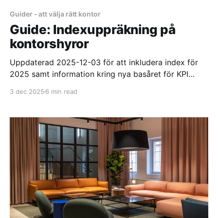
Guider - att välja rätt kontor
Guide: Indexuppräkning på
kontorshyror
Uppdaterad 2025-12-03 för att inkludera index för
2025 samt information kring nya basåret för KPI
Want to read this post in english? Helt plötsligt dyker
3 dec 2025
6 min read
hyresfakturan för första kvartalet nästa år ner i
brevlådan och du märker att hyran är väsentligt
högre. Tidigare år har denna höjning ofta gått
obemärkt