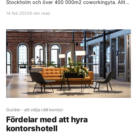
Stockholm och över 400 000m2 coworkingyta. Allt
från det pampiga 7A Posthuset med sina 17 000m2
14 feb 2023
6 min read
till det nyöppnade Brygghuset som bjuder på en mer
familiär och designad upplevelse. För småföretagare,
frilansare, eller remote-arbetaren som söker en
professionell arbetsplats har alternativen aldrig varit
större.
Guider - att välja rätt kontor
Fördelar med att hyra
kontorshotell