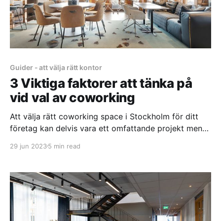
Guider - att välja rätt kontor
3 Viktiga faktorer att tänka på
vid val av coworking
Att välja rätt coworking space i Stockholm för ditt
företag kan delvis vara ett omfattande projekt men
också mer eller mindre avgörande för företagets
29 jun 2023
5 min read
produktivitet, trivsel och tillväxt. En professionell och
effektiv arbetsmiljö stimulerar kreativitet, främjar
samarbete och skapar en positiv image för ditt
företag, medan en oprofessionell arbetsplats gör