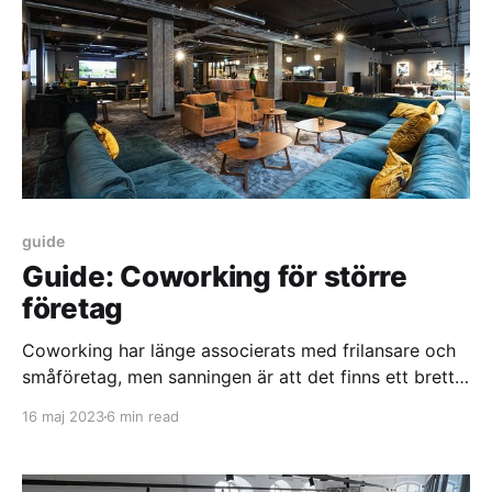
verksamheten. I det här
guide
Guide: Coworking för större
företag
Coworking har länge associerats med frilansare och
småföretag, men sanningen är att det finns ett brett
spektrum av flexibla arbetsutrymmen tillgängliga för
16 maj 2023
6 min read
större företag med team på 20 till 100 anställda. Allt
fler större företag väljer idag att hyra en egen
avdelning på coworking istället för ett traditionellt