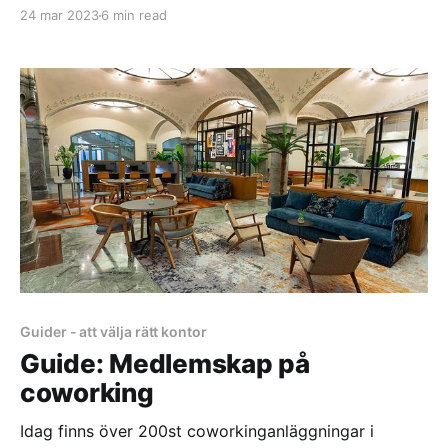
att få ihop den ekvationen med ett traditionellt
24 mar 2023
6 min read
kontor? På yta.se är vi dagligen i kontakt med
företag som ställer dessa frågor - och vägleder dem i
processen att skapa ett hybridkontor
Guider - att välja rätt kontor
Guide: Medlemskap på
coworking
Idag finns över 200st coworkinganläggningar i