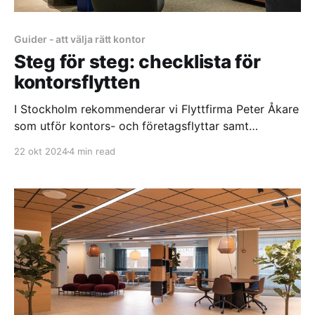
Guider - att välja rätt kontor
Steg för steg: checklista för
kontorsflytten
I Stockholm rekommenderar vi Flyttfirma Peter Åkare
som utför kontors- och företagsflyttar samt
relaterade tjänster. De har lång erfarenhet av detta
22 okt 2024
4 min read
och mycket mer. Peter Åkare skräddarsyr service
efter ert specifika behov. I samband med transporten
utför de självklart all lämplig kringservice. Kontakta
Flyttfirma Peter Åkare direkt! Ska ni flytta