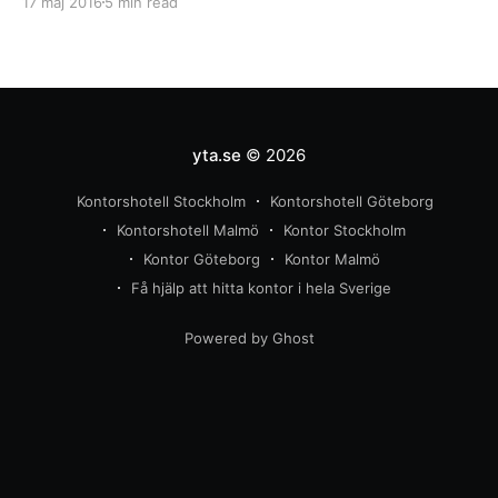
17 maj 2016
5 min read
vara för min nya lokal? Det finns en uppsjö olika
faktorer i att hyra en lokal, och
yta.se
© 2026
Kontorshotell Stockholm
Kontorshotell Göteborg
Kontorshotell Malmö
Kontor Stockholm
Kontor Göteborg
Kontor Malmö
Få hjälp att hitta kontor i hela Sverige
Powered by Ghost