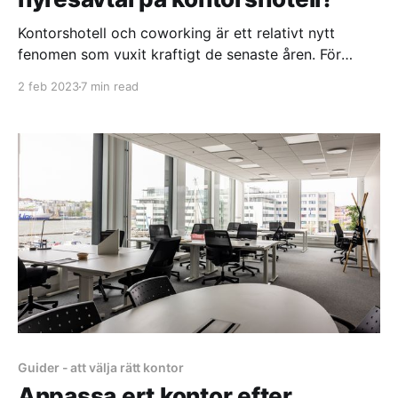
Kontorshotell och coworking är ett relativt nytt
fenomen som vuxit kraftigt de senaste åren. För
många företagare så är ett hyresavtal på
2 feb 2023
7 min read
kontorshotell något man inte stött på innan, och det
är inte helt enkelt att veta vad som är normalt och
inte. Tack och lov så är hyresavtal för
Guider - att välja rätt kontor
Anpassa ert kontor efter