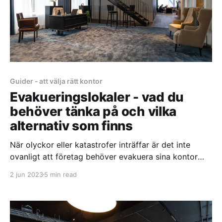
Guider - att välja rätt kontor
Evakueringslokaler - vad du
behöver tänka på och vilka
alternativ som finns
När olyckor eller katastrofer inträffar är det inte
ovanligt att företag behöver evakuera sina kontor
temporärt och hitta alternativa och tillfälliga
2 jun 2023
5 min read
kontorslokaler. Att snabbt hitta och etablera ett nytt
tillfälligt kontor, då kallat evakueringskontor kan vara
avgörande för att säkerställa smidig
företagskontinuitet och minimera avbrott i