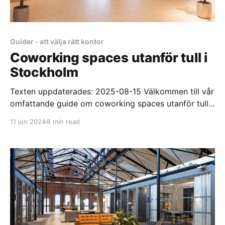
Guider - att välja rätt kontor
Coworking spaces utanför tull i
Stockholm
Texten uppdaterades: 2025-08-15 Välkommen till vår
omfattande guide om coworking spaces utanför tull i
Stockholm! Om du driver ett företag som söker
11 jun 2024
8 min read
flexibla arbetsutrymmen i stadens utkanter har du
kommit till rätt ställe. I detta blogginlägg kommer vi
att ta dig med på en rundtur i några av de bästa