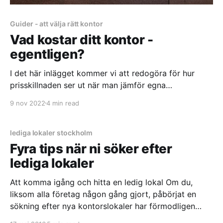
Guider - att välja rätt kontor
Vad kostar ditt kontor -
egentligen?
I det här inlägget kommer vi att redogöra för hur
prisskillnaden ser ut när man jämför egna
kontorslokaler med att hyra ett kontor på coworking.
9 nov 2022
4 min read
Kontoret är den kostnadspost som oftast är den näst
största hos ett företag. När man ställer frågan “Vad
kostar ert kontor?” får man oftast ett
lediga lokaler stockholm
Fyra tips när ni söker efter
lediga lokaler
Att komma igång och hitta en ledig lokal Om du,
liksom alla företag någon gång gjort, påbörjat en
sökning efter nya kontorslokaler har förmodligen
även du inlett med frågan: Hur mycket kommer hyran