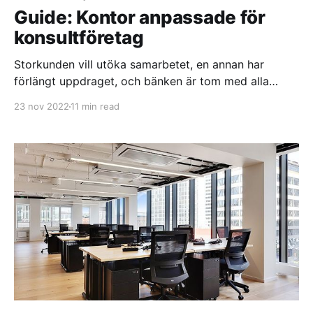
Guide: Kontor anpassade för
konsultföretag
Storkunden vill utöka samarbetet, en annan har
förlängt uppdraget, och bänken är tom med alla
konsulter ute hos kund. Allt går precis som det ska -
23 nov 2022
11 min read
uppåt och till höger. Samtidigt som affärerna går bra
så ekar kontoret tomt om dagarna, förutom när alla
kommer in till den där härliga