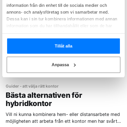
information från din enhet till de sociala medier och
flexibel arbetsplats, är det viktigt att förstå hur
annons- och analysföretag som vi samarbetar med.
prissättningen för coworking spaces skiljer sig åt i
Dessa kan i sin tur kombinera informationen med annan
information som du har tillhandahållit eller som de har
samlat in när du har använt deras tjänster.
Tillåt alla
Anpassa
Guider - att välja rätt kontor
Bästa alternativen för
hybridkontor
Vill ni kunna kombinera hem- eller distansarbete med
möjligheten att arbeta från ett kontor men har svårt