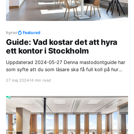
hyror
Featured
Guide: Vad kostar det att hyra
ett kontor i Stockholm
Uppdaterad 2024-05-27 Denna mastodontguide har
som syfte att du som läsare ska få full koll på hur
marknaden för kontor, kontorshotell och coworking
27 maj 2024
14 min read
ser ut i Stockholm. Närmare bestämt - vad kostar det
egentligen att hyra ett kontor i Stockholm? I inlägget
kommer vi gå igenom snitthyror för kontor per