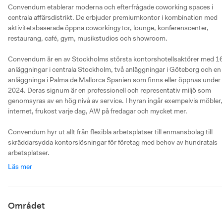
Convendum etablerar moderna och efterfrågade coworking spaces i 
centrala affärsdistrikt. De erbjuder premiumkontor i kombination med 
aktivitetsbaserade öppna coworkingytor, lounge, konferenscenter, 
restaurang, café, gym, musikstudios och showroom.

Convendum är en av Stockholms största kontorshotellsaktörer med 16
anläggningar i centrala Stockholm, två anläggningar i Göteborg och en 
anläggninga i Palma de Mallorca Spanien som finns eller öppnas under 
2024. Deras signum är en professionell och representativ miljö som 
genomsyras av en hög nivå av service. I hyran ingår exempelvis möbler,
internet, frukost varje dag, AW på fredagar och mycket mer. 

Convendum hyr ut allt från flexibla arbetsplatser till enmansbolag till 
skräddarsydda kontorslösningar för företag med behov av hundratals 
arbetsplatser.
Läs mer
Området