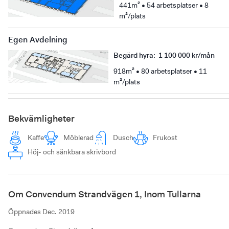
441m² • 54 arbetsplatser • 8
m²/plats
Egen Avdelning
Begärd hyra
:
1 100 000 kr/mån
918m² • 80 arbetsplatser • 11
m²/plats
Bekvämligheter
Kaffe
Möblerad
Dusch
Frukost
Höj- och sänkbara skrivbord
Om Convendum Strandvägen 1, Inom Tullarna
Öppnades
Dec. 2019