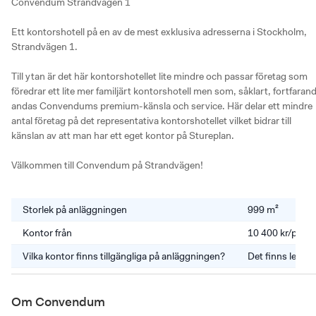
Convendum Strandvägen 1

Ett kontorshotell på en av de mest exklusiva adresserna i Stockholm, 
Strandvägen 1. 

Till ytan är det här kontorshotellet lite mindre och passar företag som 
föredrar ett lite mer familjärt kontorshotell men som, såklart, fortfarand
andas Convendums premium-känsla och service. Här delar ett mindre 
antal företag på det representativa kontorshotellet vilket bidrar till 
känslan av att man har ett eget kontor på Stureplan. 

Välkommen till Convendum på Strandvägen!
Storlek på anläggningen
999 m²
Kontor från
10 400 kr/pers
Vilka kontor finns tillgängliga på anläggningen?
Det finns lediga
Om Convendum