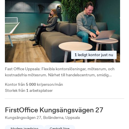
1
ledigt
kontor just nu
Fast Office Uppsala: Flexibla kontorslösningar, mötesrum, och
kostnadsfria mötesrum. Närhet till handelscentrum, smidig
pendling med bussar, och 10-minuters bilresa från områden som
Kontor från
5 000
kr/person/mån
Luthagen och Eriksberg.
Storlek från
1
arbetsplatser
FirstOffice Kungsängsvägen 27
Kungsängsvägen 27, Boländerna, Uppsala
Modern inredning
Centralt läge