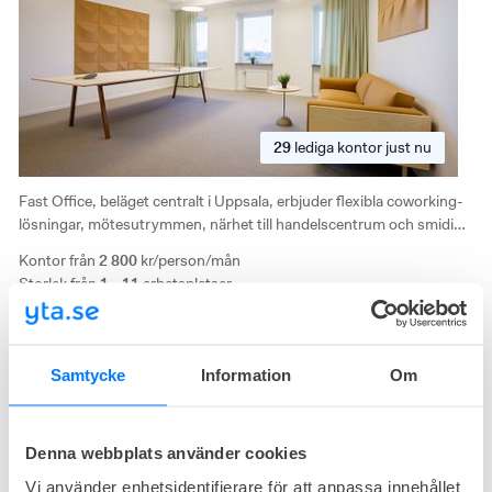
29
lediga
kontor just nu
Fast Office, beläget centralt i Uppsala, erbjuder flexibla coworking-
lösningar, mötesutrymmen, närhet till handelscentrum och smidig
pendling. Ett prisvärt och inspirerande arbetsplatsalternativ.
Kontor från
2 800
kr/person/mån
Storlek från
1 - 11
arbetsplatser
SFL 7
Samtycke
Information
Om
Sofielundsgatan 7, Kungsängen, Uppsala
Modern inredning
Kreativ miljö
Denna webbplats använder cookies
Vi använder enhetsidentifierare för att anpassa innehållet