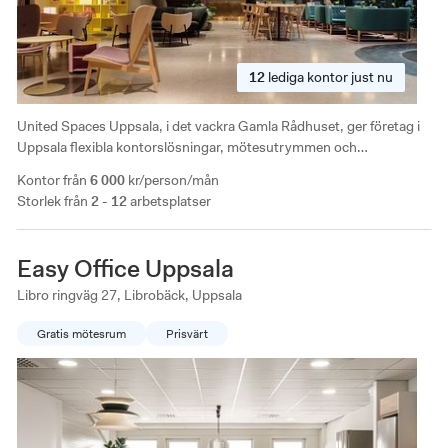
12
lediga
kontor just nu
United Spaces Uppsala, i det vackra Gamla Rådhuset, ger företag i
Uppsala flexibla kontorslösningar, mötesutrymmen och
bekvämligheter nära stadskärnan. Enkel pendling via både
Kontor från
6 000
kr/person/mån
kollektivtrafik och bil.
Storlek från
2 - 12
arbetsplatser
Easy Office Uppsala
Libro ringväg 27, Librobäck, Uppsala
Gratis mötesrum
Prisvärt