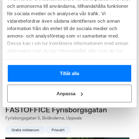
och annonserna till användarna, tillhandahålla funktioner
för sociala medier och analysera vår trafik. Vi
vidarebefordrar även sådana identifierare och annan
information från din enhet till de sociala medier och
annons- och analysföretag som vi samarbetar med.
Dessa kan i sin tur kombinera informationen med annan
22
lediga
kontor just nu
information som du har tillhandahållit eller som de har
samlat in när du har använt deras tjänster.
SFL 7 av Setune Fastigheter: Uppsala's exklusiva kontorshotell,
SFL 7, kombinerar innovativ design med funktionella
Tillåt alla
arbetsutrymmen. Gratis parkering, elbilsladdare och
Kontor från
3 000
kr/person/mån
gemenskapsfokus skapar en unik och produktiv arbetsmiljö.
Storlek från
2 - 12
arbetsplatser
Anpassa
FASTOFFICE Fyrisborgsgatan
Fyrisborgsgatan 5, Boländerna, Uppsala
Gratis mötesrum
Prisvärt