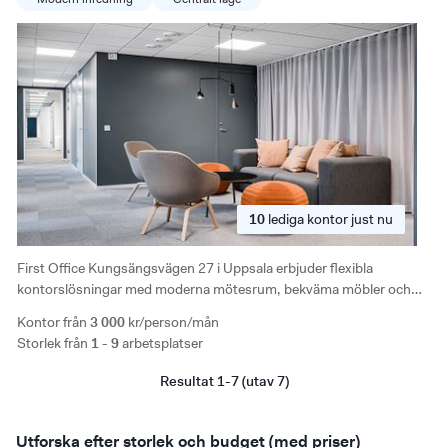
10
lediga
kontor just nu
First Office Kungsängsvägen 27 i Uppsala erbjuder flexibla
kontorslösningar med moderna mötesrum, bekväma möbler och
omfattande förmåner, inklusive fri utskrift och dygnet-runt-
Kontor från
3 000
kr/person/mån
åtkomst, i en utmärkt kommunikationsmiljö.
Storlek från
1 - 9
arbetsplatser
Resultat 1-7 (utav 7)
Utforska efter storlek och budget (med priser)