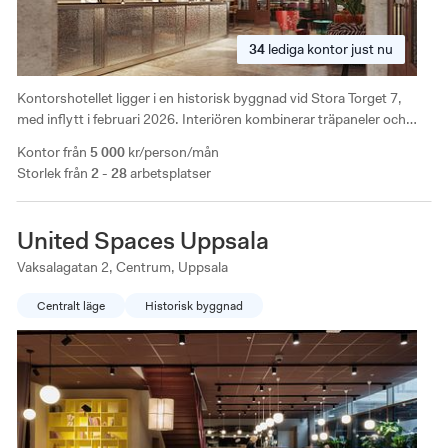
34
lediga
kontor just nu
Kontorshotellet ligger i en historisk byggnad vid Stora Torget 7,
med inflytt i februari 2026. Interiören kombinerar träpaneler och
designmöbler med generösa loungeytor och utsikt över staden.
Kontor från
5 000
kr/person/mån
Centralt läge med 10 minuters promenad till Uppsala centralstation.
Storlek från
2 - 28
arbetsplatser
United Spaces Uppsala
Vaksalagatan 2, Centrum, Uppsala
Centralt läge
Historisk byggnad