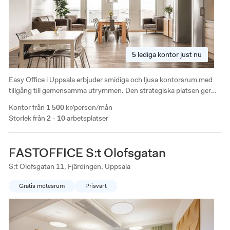
5
lediga
kontor just nu
Easy Office i Uppsala erbjuder smidiga och ljusa kontorsrum med
tillgång till gemensamma utrymmen. Den strategiska platsen ger
enkel pendling via buss och bil.
Kontor från
1 500
kr/person/mån
Storlek från
2 - 10
arbetsplatser
FASTOFFICE S:t Olofsgatan
S:t Olofsgatan 11, Fjärdingen, Uppsala
Gratis mötesrum
Prisvärt