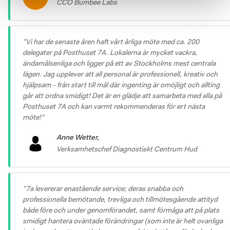
CCO
Bumbee Labs
”
Vi har de senaste åren haft vårt årliga möte med ca. 200 
delegater på Posthuset 7A. Lokalerna är mycket vackra, 
ändamålsenliga och ligger på ett av Stockholms mest centrala 
lägen. Jag upplever att all personal är professionell, kreativ och 
hjälpsam - från start till mål där ingenting är omöjligt och allting 
går att ordna smidigt! Det är en glädje att samarbeta med alla på 
Posthuset 7A och kan varmt rekommenderas för ert nästa 
möte!
”
Anne Wetter
,
Verksamhetschef
Diagnostiskt Centrum Hud
”
7a levererar enastående service; deras snabba och 
professionella bemötande, trevliga och tillmötesgående attityd 
både före och under genomförandet, samt förmåga att på plats 
smidigt hantera oväntade förändringar (som inte är helt ovanliga 