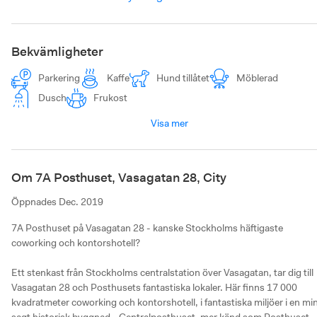
Bekvämligheter
Parkering
Kaffe
Hund tillåtet
Möblerad
Dusch
Frukost
Visa mer
Om 7A Posthuset, Vasagatan 28, City
Öppnades
Dec. 2019
7A Posthuset på Vasagatan 28 - kanske Stockholms häftigaste 
coworking och kontorshotell?

Ett stenkast från Stockholms centralstation över Vasagatan, tar dig till 
Vasagatan 28 och Posthusets fantastiska lokaler. Här finns 17 000 
kvadratmeter coworking och kontorshotell, i fantastiska miljöer i en min
sagt historisk byggnad - Centralposthuset, mer känd som Posthuset 