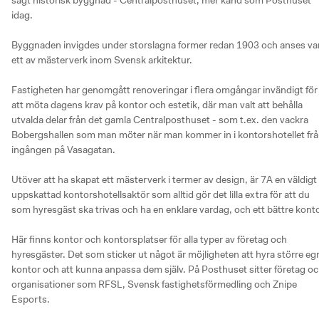
idag. 

Byggnaden invigdes under storslagna former redan 1903 och anses var
ett av mästerverk inom Svensk arkitektur. 

Fastigheten har genomgått renoveringar i flera omgångar invändigt för 
att möta dagens krav på kontor och estetik, där man valt att behålla 
utvalda delar från det gamla Centralposthuset - som t.ex. den vackra 
Bobergshallen som man möter när man kommer in i kontorshotellet frå
ingången på Vasagatan. 

Utöver att ha skapat ett mästerverk i termer av design, är 7A en väldigt 
uppskattad kontorshotellsaktör som alltid gör det lilla extra för att du 
som hyresgäst ska trivas och ha en enklare vardag, och ett bättre kontor
Här finns kontor och kontorsplatser för alla typer av företag och 
hyresgäster. Det som sticker ut något är möjligheten att hyra större egn
kontor och att kunna anpassa dem själv. På Posthuset sitter företag oc
organisationer som RFSL, Svensk fastighetsförmedling och Znipe 
Esports. 
