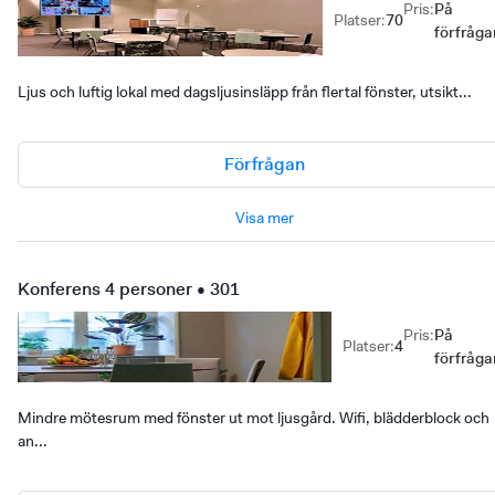
Pris
:
På
Platser
:
70
förfråga
Ljus och luftig lokal med dagsljusinsläpp från flertal fönster, utsikt...
Förfrågan
Visa mer
Konferens 4 personer • 301
Pris
:
På
Platser
:
4
förfråga
Mindre mötesrum med fönster ut mot ljusgård. Wifi, blädderblock och
an...