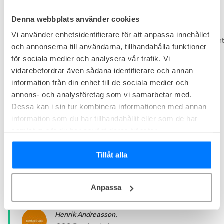
Hos 7A hittar du det bästa läget för kontor och konferens. 7A har en 
Denna webbplats använder cookies
omfattande konferensverksamhet där de samarbetar med Svenska 
möten. Detta avspeglar sig i deras kontorshotell genom att i stort sett 
Vi använder enhetsidentifierare för att anpassa innehållet
alla inhyser större mötes- och konferensrum som delvis hyrs ut externt,
och annonserna till användarna, tillhandahålla funktioner
men som också såklart går att hyra som hyresgäst i kontorshotellet. 

för sociala medier och analysera vår trafik. Vi
vidarebefordrar även sådana identifierare och annan
Välkommen till 7A kontorshotell!
information från din enhet till de sociala medier och
annons- och analysföretag som vi samarbetar med.
Läs mer
Dessa kan i sin tur kombinera informationen med annan
information som du har tillhandahållit eller som de har
samlat in när du har använt deras tjänster.
Recensioner
Tillåt alla
”
Vi trivs superbra på Posthuset! En trevlig miljö där det erbjuds 
enskildhet precis som puls, helt efter eget tycke. 7A är verkligen 
kundorienterade och lyhörda för sina kunders behov oavsett om 
Anpassa
man är det stora eller lilla bolaget. Kan varmt rekommenderas.
”
Henrik Andreasson
,