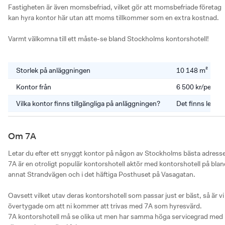
Fastigheten är även momsbefriad, vilket gör att momsbefriade företag 
kan hyra kontor här utan att moms tillkommer som en extra kostnad. 

Varmt välkomna till ett måste-se bland Stockholms kontorshotell!
Storlek på anläggningen
10 148 m²
Kontor från
6 500 kr/perso
Vilka kontor finns tillgängliga på anläggningen?
Det finns lediga
Om 7A
Letar du efter ett snyggt kontor på någon av Stockholms bästa adresse
7A är en otroligt populär kontorshotell aktör med kontorshotell på bland
annat Strandvägen och i det häftiga Posthuset på Vasagatan. 

Oavsett vilket utav deras kontorshotell som passar just er bäst, så är vi 
övertygade om att ni kommer att trivas med 7A som hyresvärd.

7A kontorshotell må se olika ut men har samma höga servicegrad med 