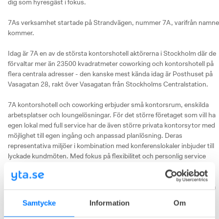
dig som hyresgäst i fokus.

7As verksamhet startade på Strandvägen, nummer 7A, varifrån namnet
kommer. 

Idag är 7A en av de största kontorshotell aktörerna i Stockholm där de 
förvaltar mer än 23500 kvadratmeter coworking och kontorshotell på 
flera centrala adresser - den kanske mest kända idag är Posthuset på 
Vasagatan 28, rakt över Vasagatan från Stockholms Centralstation. 

7A kontorshotell och coworking erbjuder små kontorsrum, enskilda 
arbetsplatser och loungelösningar. För det större företaget som vill ha 
egen lokal med full service har de även större privata kontorsytor med 
möjlighet till egen ingång och anpassad planlösning. Deras 
representativa miljöer i kombination med konferenslokaler inbjuder till 
lyckade kundmöten. Med fokus på flexibilitet och personlig service 
strävar de efter att du ska trivas och växa.

7A är en väldigt populär aktör med sina iögonfallande kontorshotell på 
bra adresser. Här hyr företag som till exempel RFSL och Greenstep 
Samtycke
Information
Om
kontor idag. 
