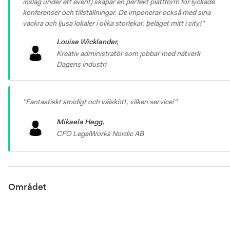
inslag under ett event) skapar en perfekt plattform för lyckade 
konferenser och tillställningar. De imponerar också med sina 
vackra och ljusa lokaler i olika storlekar, beläget mitt i city!
”
Louise Wicklander
,
Kreativ administratör som jobbar med nätverk
Dagens industri
”
Fantastiskt smidigt och välskött, vilken service!
”
Mikaela Hegg
,
CFO
LegalWorks Nordic AB
Området