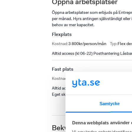
Öppna arbetsplatser
Öppna arbetsplatser som erbjuds på Entrepr
per månad. Hyrs antingen självständigt ell
behov av mer kapacitet.
Flexplats
Kostnad
:
3 800kr/person/mån
Typ
:
Flex de
Alltid access (kl 06-22) Posthantering Låsba
Fast plats
Kostnad
:
4 300kr/person/mån
Typ
:
Fixed d
Alltid access (kl 06-22) Posthantering Låsb
Eget skrivbord
Samtycke
Denna webbplats använder 
Bekvämligheter
Vi använder enhetsidentifierar