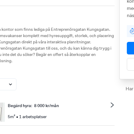
kom
med
näs
ka kontor som finns lediga på Entreprenörsgatan Kungsgatan.
a rumsvakanser komplett med hyresuppgift, storlek, och placering
gsgatan direkt på våra interaktiva planritningar.
prenörsgatan Kungsgatan till oss, och du kan känna dig trygg i
 du inte det du söker? Begär en offert så återkopplar en
ösning.
Har
Begärd hyra
:
8 000 kr/mån
5m² • 1 arbetsplatser