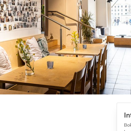
In
Bok