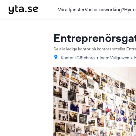
Våra tjänster
Vad är coworking?
Hyr u
Entreprenörsga
Se alla lediga kontor på kontorshotellet En
Kontor i
Göteborg
Inom Vallgraven