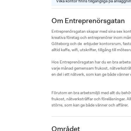
Vilka kontor finns tillgängliga på anläggn
Om Entreprenörsgatan
Entreprenörsgatan skapar med sina sex kontor
kreativa företag och entreprenörer inom mång
Göteborg och de  erbjuder kontorsrum, fasta 
alltid kaffe, wifi, utskrifter, tillgång till möte
Hos Entreprenörsgatan har du en bra arbetsmi
varje månad gemensam frukost, nätverksträffa
en del i ett nätverk, som kan ge både vänner o
Förutom en bra arbetsmiljö med allt du behö
frukost, nätverksträffar och föreläsningar. Al
större, som kan ge både vänner och affärer.
Området