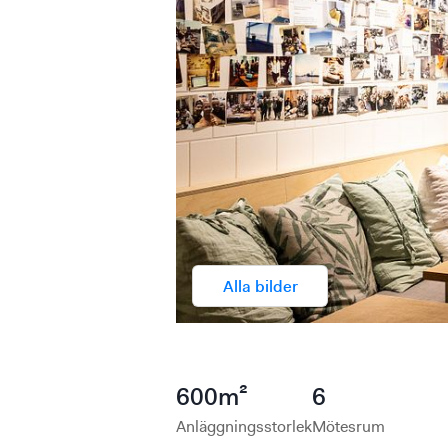
Alla bilder
600
m²
6
Anläggningsstorlek
Mötesrum