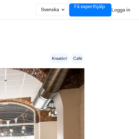
Få experthjälp
Logga in
Kreativt
Café