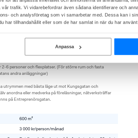
vår trafik. Vi vidarebefordrar även sådana identifierare och anna
et
Möblerad
Höj- och sänkbara skrivbord
nnons- och analysföretag som vi samarbetar med. Dessa kan i sin
har tillhandahållit eller som de har samlat in när du har använt 
ungsgatan, Inom Vallgraven
Anpassa
vt coworkingspace på totalt 600 kvm som ligger i en av 
ala Göteborg. Anläggningen är ett kreativt entreprenörscafé i 
 2-6 personer och flexplatser. (För större rum och fasta 
atans andra anläggningar)

 utrymmen med bästa läge ut mot Kungsgatan och 
älv anordna eller medverka på föreläsningar, nätverksträffar 
inns på Entreprenörsgatan.
600 m²
3 000 kr/person/månad