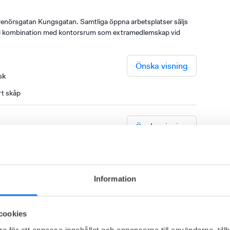
enörsgatan Kungsgatan. Samtliga öppna arbetsplatser säljs
er i kombination med kontorsrum som extramedlemskap vid
Önska visning
sk
rt skåp
Önska visning
esk
art förvaringsutrymme
Information
cookies
e för att anpassa innehållet och annonserna till användarna, tillh