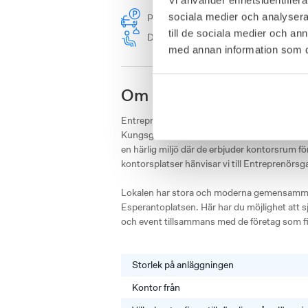
sociala medier och analysera 
Parkering
Kaffe
Hund tillåt
till de sociala medier och a
Drop-in-rum
med annan information som du 
Om Entreprenörsgatan K
Entreprenörsgatan Kungsgatan 4 är ett kreati
Kungsgatans finaste fastigheter, mitt i centr
en härlig miljö där de erbjuder kontorsrum för
kontorsplatser hänvisar vi till Entreprenörsg
Lokalen har stora och moderna gemensamma
Esperantoplatsen. Här har du möjlighet att sj
och event tillsammans med de företag som f
Storlek på anläggningen
Kontor från