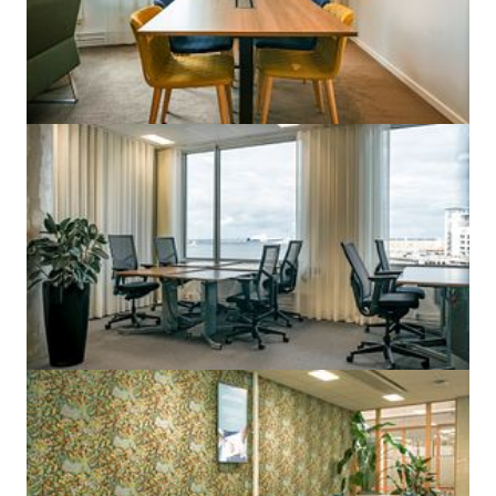
Om United Spaces Nordenskiöldsgatan 24, Malmö
City
Öppnades
Aug. 2017
I det häftiga och populära Studio-huset i Västra Hamnen i Malmö är 
United Spaces beläget på en av Malmös bästa adresser - 
Nordenskiöldsgatan 24 ett stenkast från Malmö C och universitetet. 
Fastigheten Studio ägs och förvaltas av fastighetsbolaget Castellum, 
som även äger United Spaces med kontorshotell runt om i Sverige. Der
kontorshotell i Malmö är det sydligaste belägna. 

United Spaces Malmö är ett väldigt modernt och häftigt kontorshotell 
och jämförs ofta med sina globala konkurrenter där inredning och 
upplevelse står i fokus. Här finns kaffebar, havsutsikt och en design 
utöver det vanliga. 

United Spaces kontorshotell i Malmö erbjuder kontor i alla storlekar och
skräddarsys efter hyresgästens behov och önskemål i samband med 