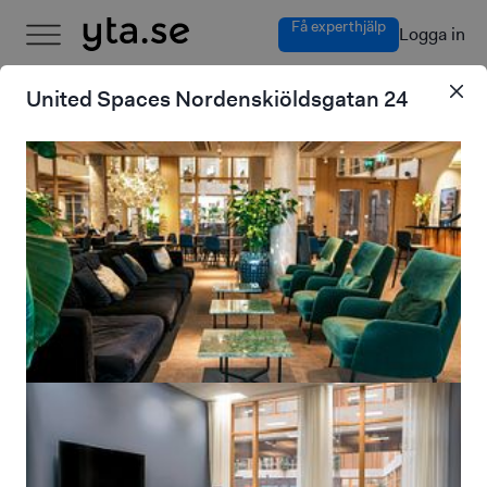
Få experthjälp
Logga in
United Spaces Nordenskiöldsgatan 24
United Spaces
Nordenskiöldsgatan 24
Se alla lediga kontor på kontorshotellet United Spaces
Nordenskiöldsgatan 24.
Malmö
Malmö City
Nordenskiöldsgatan
24
Modern inredning
Kreativ miljö