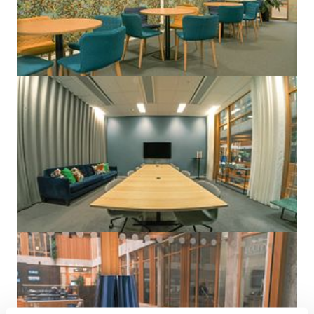
inflytt. Kontorshotellet ligger på våning 2 och 3 i Studio och omfattar 
1700 kvadratmeter.

För frilansare eller mindre företag som inte vill hyra ett eget kontorsrum 
finns möjlighet att hyra bland coworking spacets olika medlemskap och
istället hyra en fast eller flexplats i de öppna coworking ytorna. Som 
medlem hos United Spaces får man alltid tillgång till deras övriga 
anläggningar och service som finns.

Hos United Spaces i Västra hamnen arrangeras varje vecka events och 
seminarier som hyresgästerna här får ta del av kostnadsfritt. 

I huset finns också ett lyxigt Story Hotel om man är inresande eller har 
inresande som besöker kontoret. 

Varmt välkommen till ett av Malmös häftigaste kontorshotell!
Storlek på anläggningen
1 700 m²