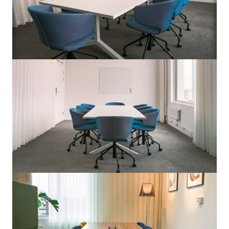
Önska visning
Lounge
Kostnad
:
3 695kr/person/mån
Typ
:
Flex desk
Access 24/7
Önska visning
Bekvämligheter
Parkering
Kaffe
Möblerad
Dusch
Frukost
Bar
Visa mer