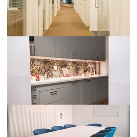
14m² • 4 arbetsplatser • 3
m²/plats
Visa ytterligare 1 kontorsalternativ
Öppna arbetsplatser
Öppna arbetsplatser som erbjuds på United Spaces Nordenskiöldsgat
24. Samtliga öppna arbetsplatser säljs per månad. Hyrs antingen
självständigt eller i kombination med kontorsrum som extramedlemsk
vid behov av mer kapacitet.
Fast Plats
Kostnad
:
4 695kr/person/mån
Typ
:
Fixed desk
Access 24/7