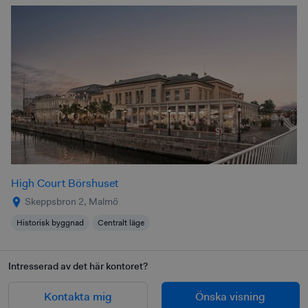
High Court Börshuset
Skeppsbron 2, Malmö
Historisk byggnad
Centralt läge
Intresserad av det här kontoret?
Kontakta mig
Önska visning