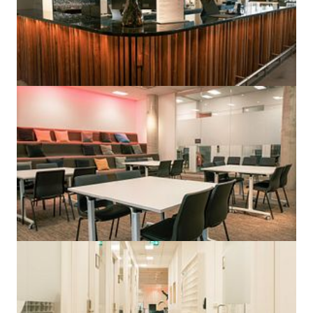
Privat Kontor | Rum 242
Begärd hyra
:
7 200 kr/mån
6m² • 2 arbetsplatser • 3
m²/plats
Privat Kontor | Rum 206
Begärd hyra
:
15 800 kr/mån
12m² • 3 arbetsplatser • 4
m²/plats
Privat Kontor | Rum 261
Begärd hyra
:
13 200 kr/mån
11m² • 4 arbetsplatser • 2
m²/plats
Privat Kontor | Rum 246
Begärd hyra
:
20 200 kr/mån