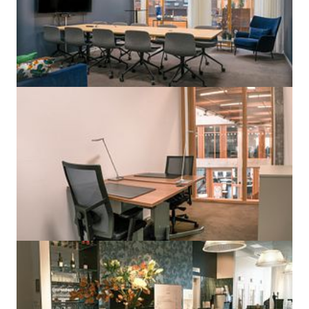
Alla bilder
1700
m²
15
Anläggningsstorlek
Mötesrum
Tillgängliga kontor
Dagsfärska och verifierade uppgifter om vilka kontor som finns lediga p
United Spaces Nordenskiöldsgatan 24. Endast på yta.se får du tillgång 
till fa...
Visa mer
Antal arbetsplatser