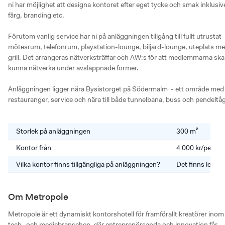
ni har möjlighet att designa kontoret efter eget tycke och smak inklusive
färg, branding etc.

Förutom vanlig service har ni på anläggningen tillgång till fullt utrustat 
mötesrum, telefonrum, playstation-lounge, biljard-lounge, uteplats me
grill. Det arrangeras nätverksträffar och AW:s för att medlemmarna ska 
kunna nätverka under avslappnade former. 

Anläggningen ligger nära Bysistorget på Södermalm  - ett område med 
restauranger, service och nära till både tunnelbana, buss och pendeltåg
Storlek på anläggningen
300 m²
Kontor från
4 000 kr/perso
Vilka kontor finns tillgängliga på anläggningen?
Det finns lediga
Om Metropole
Metropole är ett dynamiskt kontorshotell för framförallt kreatörer inom 
tech- och mediebranschen, där entreprenörsanda och innovation får 