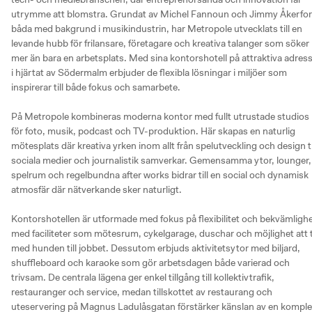
utrymme att blomstra. Grundat av Michel Fannoun och Jimmy Åkerfors
båda med bakgrund i musikindustrin, har Metropole utvecklats till en 
levande hubb för frilansare, företagare och kreativa talanger som söker 
mer än bara en arbetsplats. Med sina kontorshotell på attraktiva adress
i hjärtat av Södermalm erbjuder de flexibla lösningar i miljöer som 
inspirerar till både fokus och samarbete.

På Metropole kombineras moderna kontor med fullt utrustade studios 
för foto, musik, podcast och TV-produktion. Här skapas en naturlig 
mötesplats där kreativa yrken inom allt från spelutveckling och design til
sociala medier och journalistik samverkar. Gemensamma ytor, lounger, 
spelrum och regelbundna after works bidrar till en social och dynamisk 
atmosfär där nätverkande sker naturligt.

Kontorshotellen är utformade med fokus på flexibilitet och bekvämlighet
med faciliteter som mötesrum, cykelgarage, duschar och möjlighet att t
med hunden till jobbet. Dessutom erbjuds aktivitetsytor med biljard, 
shuffleboard och karaoke som gör arbetsdagen både varierad och 
trivsam. De centrala lägena ger enkel tillgång till kollektivtrafik, 
restauranger och service, medan tillskottet av restaurang och 
uteservering på Magnus Ladulåsgatan förstärker känslan av en komplet