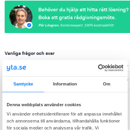
Behöver du hjälp att hitta rätt lösning?
Boka ett gratis rådgivningsmöte.
Pär Lövgren
,
Kontorsexpert
. 100%
kostnadsfritt
Vanliga frågor och svar
Hur mycket kostar Metropole Brännkyrkagatan 76?
Vilka kontor finns tillgängliga på Metropole
Brännkyrkagatan 76?
Samtycke
Information
Om
Denna webbplats använder cookies
Utforska andra kontorshotell i närheten
Vi använder enhetsidentifierare för att anpassa innehållet
och annonserna till användarna, tillhandahålla funktioner
för sociala medier och analysera vår trafik. Vi