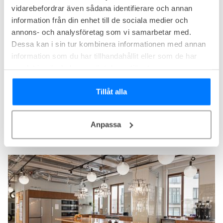
vidarebefordrar även sådana identifierare och annan
information från din enhet till de sociala medier och
annons- och analysföretag som vi samarbetar med.
Dessa kan i sin tur kombinera informationen med annan
information som du har tillhandahållit eller som de har
samlat in när du har använt deras tjänster.
Tillåt alla
Vasakronan Krukmakargatan 21
Krukmakargatan 21, Stockholm
Anpassa
Miljöcertifierat
Centralt läge