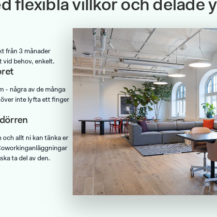
 flexibla villkor och delade y
kt från 3 månader
 vid behov, enkelt.
ret
ym - några av de många
över inte lyfta ett finger
 dörren
och allt ni kan tänka er
. Coworkinganläggningar
ska ta del av den.