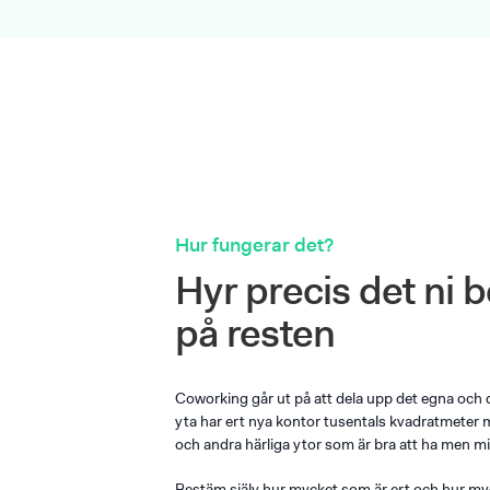
Hur fungerar det?
Hyr precis det ni 
på resten
Coworking går ut på att dela upp det egna oc
yta har ert nya kontor tusentals kvadratmeter
och andra härliga ytor som är bra att ha men min
Bestäm själv hur mycket som är ert och hur myc