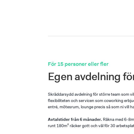
För 15 personer eller fler
Egen avdelning fö
Skräddarsydd avdelning för större team som vil
flexibiliteten och servicen som coworking erbj
entré, mötesrum, lounge precis så som ni vill ha
Avtalstider från 6 månader.
Räkna med 6-8m² 
runt 180m² räcker gott och väl för 30 arbetsplat