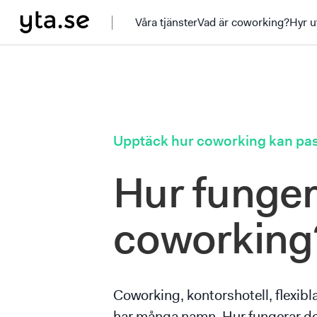
Våra tjänster
Vad är coworking?
Hyr u
Upptäck hur coworking kan pas
Hur funger
coworking
Coworking, kontorshotell, flexibl
har många namn. Hur fungerar de