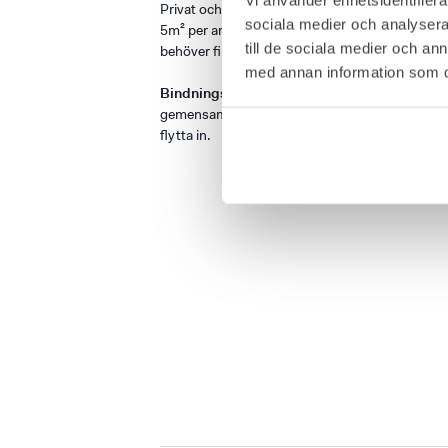
Privat och låsbara kontorsrum som bara ni har 
sociala medier och analysera 
5m² per arbetsplats egen kontorsyta. Rummen är
till de sociala medier och a
behöver finns på plats.
med annan information som du 
Bindningstid från 1 månad.
Mötesrum, samtal
gemensamma ytorna. Priserna på marknadsplatse
flytta in.