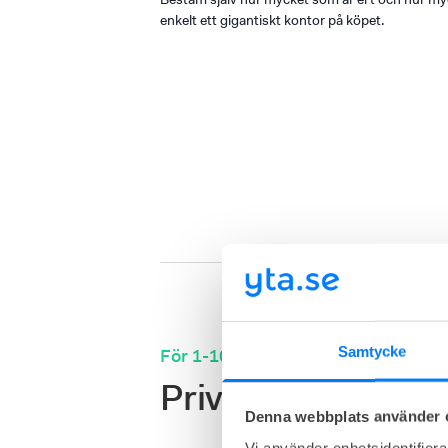
enkelt ett gigantiskt kontor på köpet.
Samtycke
För 1-10 anställda
Privat kontor för 
Denna webbplats använder 
Vi använder enhetsidentifierar