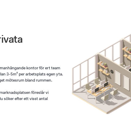
ivata
ammanhängande kontor för ert team
llan 3-5m² per arbetsplats egen yta.
t eget mötesrum bland rummen.
marknadsplatsen föreslår vi
 söker efter ett visst antal