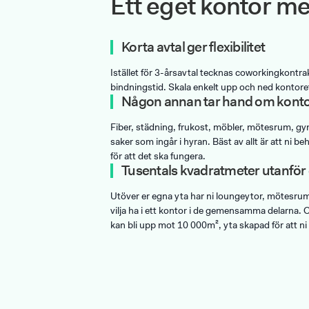
Ett eget kontor med
Korta avtal ger flexibilitet
Istället för 3-årsavtal tecknas coworkingkontra
bindningstid. Skala enkelt upp och ned kontoret
Någon annan tar hand om konto
Fiber, städning, frukost, möbler, mötesrum, g
saker som ingår i hyran. Bäst av allt är att ni beh
för att det ska fungera.
Tusentals kvadratmeter utanför
Utöver er egna yta har ni loungeytor, mötesrum 
vilja ha i ett kontor i de gemensamma delarna
kan bli upp mot 10 000m², yta skapad för att ni 