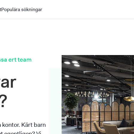
t
Populära sökningar
sa ert team
ar
?
a kontor. Kärt barn
t egentligen? Vi