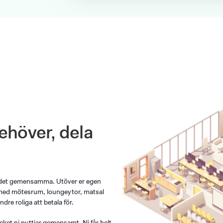
behöver, dela
h det gemensamma. Utöver er egen
 med mötesrum, loungeytor, matsal
dre roliga att betala för.
ket ni nyttjar gemensamt. Ni får helt