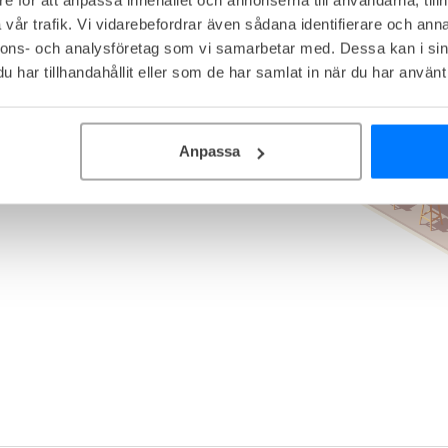
24/7 access till. Räkna med mellan 3-
vår trafik. Vi vidarebefordrar även sådana identifierare och anna
 nästan alltid möblerade och allt ni
nnons- och analysföretag som vi samarbetar med. Dessa kan i sin
har tillhandahållit eller som de har samlat in när du har använt 
srum och loungeytor hittar du i de
n inkluderar allt ni behöver för att
Anpassa