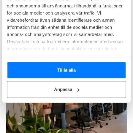
detta vilket gör att vi på yta.se gillar dem extra mycket.
och annonserna till användarna, tillhandahålla funktioner
Här får du allt från ergonomiska möbler som håller hela
för sociala medier och analysera vår trafik. Vi
dagen, till tekniska lösningar som fungerar utan strul.
vidarebefordrar även sådana identifierare och annan
Små saker som snabbt internet, välutrustade mötesrum
information från din enhet till de sociala medier och
och tillgång till riktigt gott kaffe märks i längden och
annons- och analysföretag som vi samarbetar med.
Dessa kan i sin tur kombinera informationen med annan
uppskattas av alla som spenderar sin arbetsdag här.
information som du har tillhandahållit eller som de har
samlat in när du har använt deras tjänster.
Tillåt alla
Anpassa