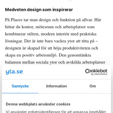
Medveten design som inspirerar
På Places tar man design och funktion på allvar. Här
hittar du kontor, mötesrum och arbetsplatser som
kombinerar stilren, modern interiör med praktiska
lösningar. Det är inte bara vackra ytor att titta på –
designen är skapad för att höja produktiviteten och
skapa en positiv arbetsmiljö. Den genomtänkta
balansen mellan sociala ytor och avskilda arbetsplatser
gör att du enkelt kan växla mellan fokus och samarbete
beroende på dagens behov.
Samtycke
Information
Om
Kvalitet i varje detalj
Det är som sagt detaljerna som gör skillnaden, och det
Denna webbplats använder cookies
är tydligt att Places lägger ner tid och omsorg på just
Vi använder enhetsidentifierare för att anpassa innehållet