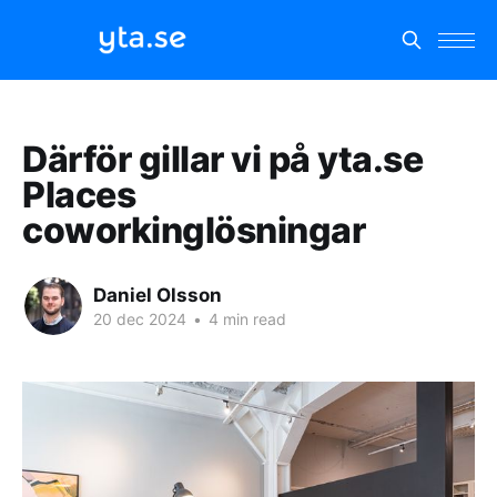
Därför gillar vi på yta.se
Places
coworkinglösningar
Daniel Olsson
20 dec 2024
•
4 min read