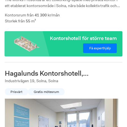
ett etablerat kontorsområde i Solna, nära både kollektivtrafik och
service. Kontorshotellet kombinerar flexibla medlemskap med
Kontorsrum från
41 300
kr/mån
inkluderade tjänster och ett läge med goda pendlingsmöjligheter.
Storlek från
55
m²
Kontorshotell för större team
Få experthjälp
Hagalunds Kontorshotell,
Industrivägen 19
Industrivägen 19, Solna, Solna
Prisvärt
Gratis mötesrum