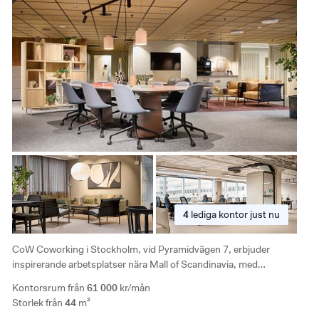
4
lediga
kontor just nu
CoW Coworking i Stockholm, vid Pyramidvägen 7, erbjuder
inspirerande arbetsplatser nära Mall of Scandinavia, med
bekvämligheter och enkel pendling från olika delar av staden.
Kontorsrum från
61 000
kr/mån
Storlek från
44
m²