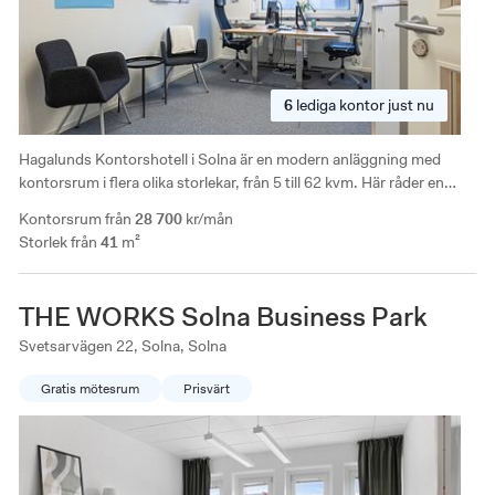
6
lediga
kontor just nu
Hagalunds Kontorshotell i Solna är en modern anläggning med
kontorsrum i flera olika storlekar, från 5 till 62 kvm. Här råder en
kreativ, inspirerande och personlig atmosfär där ni kan arbeta och
Kontorsrum från
28 700
kr/mån
nätverka med ett flertal företag inom olika branscher.
Storlek från
41
m²
THE WORKS Solna Business Park
Svetsarvägen 22, Solna, Solna
Gratis mötesrum
Prisvärt