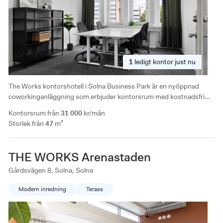
1
ledigt
kontor just nu
The Works kontorshotell i Solna Business Park är en nyöppnad
coworkinganläggning som erbjuder kontorsrum med kostnadsfri
tillgång till mötesrum. Närhet till kommunikationer och bra bilvägar
Kontorsrum från
31 000
kr/mån
in till centrala Stockholm.
Storlek från
47
m²
THE WORKS Arenastaden
Gårdsvägen 8, Solna, Solna
Modern inredning
Terass