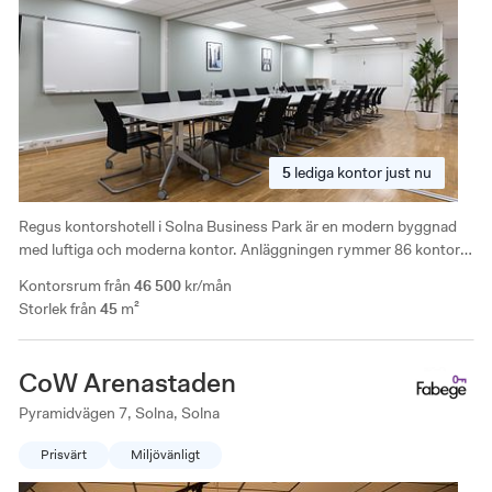
5
lediga
kontor just nu
Regus kontorshotell i Solna Business Park är en modern byggnad
med luftiga och moderna kontor. Anläggningen rymmer 86 kontor,
20 coworking-platser samt 5 mötesrum och är handikappanpassad.
Kontorsrum från
46 500
kr/mån
Storlek från
45
m²
CoW Arenastaden
Pyramidvägen 7, Solna, Solna
Prisvärt
Miljövänligt