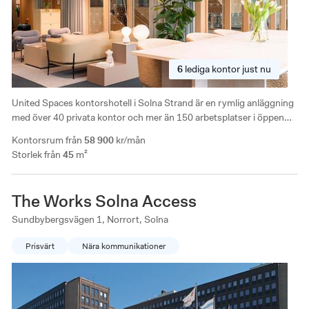
6
lediga
kontor just nu
United Spaces kontorshotell i Solna Strand är en rymlig anläggning
med över 40 privata kontor och mer än 150 arbetsplatser i öppen
yta. Tillgång till modernt utrsutade mötesrum och telefonbås för
Kontorsrum från
58 900
kr/mån
ostörda samtal.
Storlek från
45
m²
The Works Solna Access
Sundbybergsvägen 1, Norrort, Solna
Prisvärt
Nära kommunikationer