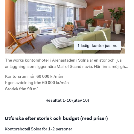
1
ledigt
kontor just nu
The works kontorshotell i Arenastaden i Solna är en stor och ljus
anläggning, som ligger nära Mall of Scandinavia. Här finns möjlighet
att anpassa kontorslösningen efter era egna önskemål och behov.
Kontorsrum från
60 000
kr/mån
Nära kommunikationer samt tillgång till parkering.
Egen avdelning från
60 000
kr/mån
Storlek från
98
m²
Resultat 1-10 (utav 10)
Utforska efter storlek och budget (med priser)
Kontorshotell Solna för 1-2 personer