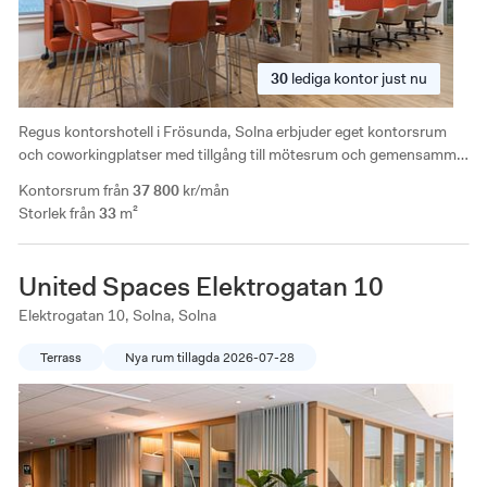
30
lediga
kontor just nu
Regus kontorshotell i Frösunda, Solna erbjuder eget kontorsrum
och coworkingplatser med tillgång till mötesrum och gemensamma
ytor. Som medlemmar hos Regus ingår ni i ett stort globalt nätverk,
Kontorsrum från
37 800
kr/mån
där ni har tillgång till Regus andra anläggningar.
Storlek från
33
m²
United Spaces Elektrogatan 10
Elektrogatan 10, Solna, Solna
Terrass
Nya rum tillagda 2026-07-28