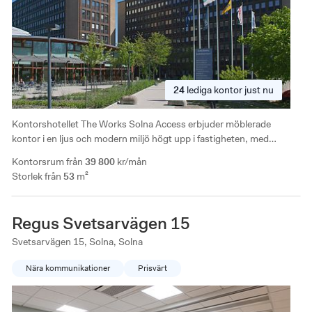
24
lediga
kontor just nu
Kontorshotellet The Works Solna Access erbjuder möblerade
kontor i en ljus och modern miljö högt upp i fastigheten, med
tillgång till reception, lounge, gym och konferenslokaler. Läget i
Kontorsrum från
39 800
kr/mån
Solna Access ger närhet till både pendeltåg och serviceutbud,
Storlek från
53
m²
samtidigt som kontorsmiljön hålls i ett mindre och mer avgränsat
format.
Regus Svetsarvägen 15
Svetsarvägen 15, Solna, Solna
Nära kommunikationer
Prisvärt