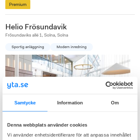
Premium
Helio Frösundavik
Frösundaviks allé 1, Solna, Solna
Sportig anläggning
Modern inredning
Samtycke
Information
Om
26
lediga
kontor just nu
Denna webbplats använder cookies
Helio Frösundavik erbjuder 2100 kvadratmeter coworking space
Vi använder enhetsidentifierare för att anpassa innehållet
med moderna bekvämligheter som mötesrum, gym och flera