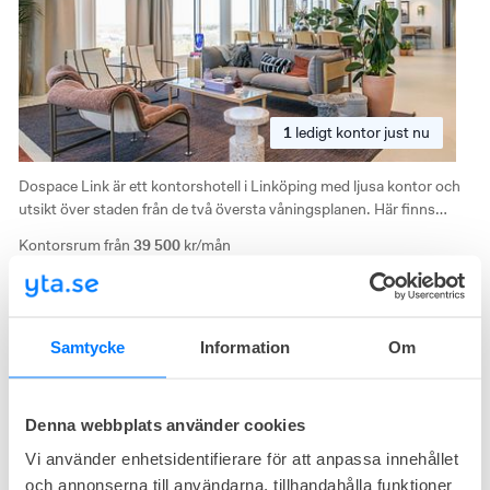
1
ledigt
kontor just nu
Dospace Link är ett kontorshotell i Linköping med ljusa kontor och
utsikt över staden från de två översta våningsplanen. Här finns
nästan 20 mötesrum, loungeytor och service nära både
Kontorsrum från
39 500
kr/mån
stadskärnan och Stångån.
Storlek från
28
m²
Medlemskap från
15 000
kr/mån
Samtycke
Information
Om
Dospace Stora Torget
Stora Torget 3, Innerstaden, Linköping
Denna webbplats använder cookies
Modern inredning
Nära kommunikationer
Vi använder enhetsidentifierare för att anpassa innehållet
och annonserna till användarna, tillhandahålla funktioner