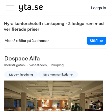
Logga in
Hyra kontorshotell i Linköping - 2 lediga rum med
verifierade priser
Visar
2 träffar
på
3 adresser
Sökfilter
Dospace Alfa
Industrigatan 5, Vasastaden, Linköping
Modern inredning
Nära kommunikationer