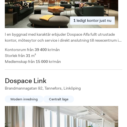
1
ledigt
kontor just nu
I en byggnad med karaktär erbjuder Dospace Alfa fullt utrustade
kontor, mötesytor och service i direkt anslutning till resecentrum i
Linköping. Här kombineras industriell design med funktionella
Kontorsrum från
39 400
kr/mån
lösningar för arbetsdagen.
Storlek från
31
m²
Medlemskap från
15 000
kr/mån
Dospace Link
Brandmannagatan 92, Tannefors, Linköping
Modern inredning
Centralt läge