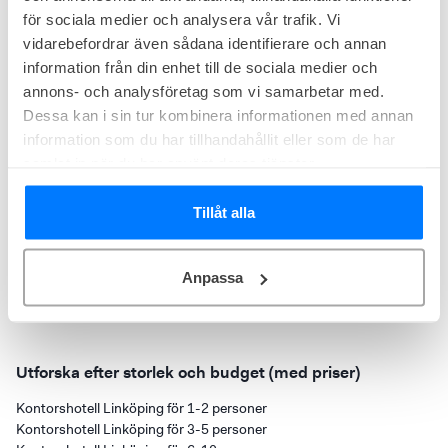
för sociala medier och analysera vår trafik. Vi
vidarebefordrar även sådana identifierare och annan
information från din enhet till de sociala medier och
annons- och analysföretag som vi samarbetar med.
Dessa kan i sin tur kombinera informationen med annan
information som du har tillhandahållit eller som de har
samlat in när du har använt deras tjänster.
Tillåt alla
Med högt i tak, profilerade fönster och modern inredning erbjuder
Dospace Stora torget kontor i en byggnad med karaktär. Läget vid
torget ger nära till både kollektivtrafik, lunchställen och stadens
Medlemskap från
15 000
kr/mån
Anpassa
serviceutbud.
Resultat 1-3 (utav 3)
Utforska efter storlek och budget (med priser)
Kontorshotell Linköping för 1-2 personer
Kontorshotell Linköping för 3-5 personer