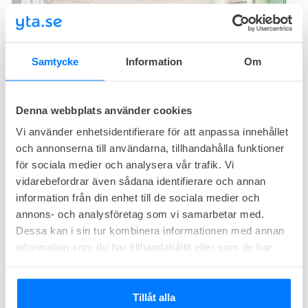
Samtycke
Information
Om
4
lediga
kontor just nu
Denna webbplats använder cookies
På Storgatan 9 mitt i Jönköping ligger Dospace Östra Storgatan,
ett kontorshotell i ljus, modern stil med generösa gemensamma
Vi använder enhetsidentifierare för att anpassa innehållet
ytor och plats för både arbete och event. Här erbjuds ergonomiskt
och annonserna till användarna, tillhandahålla funktioner
Kontorsrum från
14 000
kr/mån
möblerade kontor, mötesrum i flera storlekar och full service med
för sociala medier och analysera vår trafik. Vi
Storlek från
12
m²
frukost, kaffe och duschmöjligheter. Läget ger direkt tillgång till
vidarebefordrar även sådana identifierare och annan
Medlemskap från
7 500
kr/mån
stadens utbud och kort gångavstånd till resecentrum.
information från din enhet till de sociala medier och
Resultat 1-2 (utav 2)
annons- och analysföretag som vi samarbetar med.
Dessa kan i sin tur kombinera informationen med annan
information som du har tillhandahållit eller som de har
Utforska efter storlek och budget (med priser)
samlat in när du har använt deras tjänster.
Kontorshotell Jönköping för 1-2 personer
Kontorshotell Jönköping för 3-5 personer
Tillåt alla
Kontorshotell Jönköping för 6-10 personer