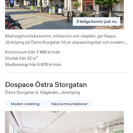
3
lediga
kontor just nu
Med ergonomiska kontor, mötesrum och uteplats, ger Regus
Jönköping på Östra Storgatan 33 en anpassningsbar och modern
arbetsmiljö. Anläggningen har ett centralt läge nära Vättern, lokala
Kontorsrum från
7 400
kr/mån
restauranger och shopping, vilket gör det till en praktisk arbetsplats
Storlek från
12
m²
för företag.
Medlemskap från
5 070
kr/mån
Dospace Östra Storgatan
Östra Storgatan 9, Kålgården, Jönköping
Modern inredning
Nära kommunikationer