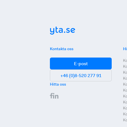
Kontakta oss
Hi
K
E-post
K
K
+46 (0)8-520 277 91
Ko
Hitta oss
Ko
Ko
Ko
K
Ko
Ko
Ko