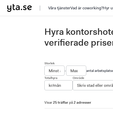
Våra tjänster
Vad är coworking?
Hyr u
Hyra kontorshote
verifierade prise
Storlek
-
antal arbetsplats
Totalhyra
Område
Visar
25 träffar
på
2 adresser