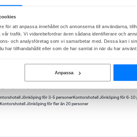
Kontorsrum från
4 700
kr/person/mån
cookies
Medlemskap från
2 500
kr/person/mån
e för att anpassa innehållet och annonserna till användarna, tillh
På Storgatan 9 mitt i Jönköping ligger Dospace
vår trafik. Vi vidarebefordrar även sådana identifierare och anna
modern stil med generösa gemensamma ytor oc
nnons- och analysföretag som vi samarbetar med. Dessa kan i sin
erbjuds ergonomiskt möblerade kontor, mötesru
har tillhandahållit eller som de har samlat in när du har använt 
frukost, kaffe och duschmöjligheter. Läget ger 
gångavstånd till resecentrum.
Resultat 1-2 (utav 2)
Anpassa
dget (med priser)
ntorshotell Jönköping för 3-5 personer
Kontorshotell Jönköping för 6-10
Kontorshotell Jönköping för fler än 20 personer