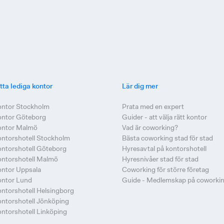
tta lediga kontor
Lär dig mer
ontor Stockholm
Prata med en expert
ontor Göteborg
Guider - att välja rätt kontor
ontor Malmö
Vad är coworking?
ntorshotell Stockholm
Bästa coworking stad för stad
ntorshotell Göteborg
Hyresavtal på kontorshotell
ntorshotell Malmö
Hyresnivåer stad för stad
ntor Uppsala
Coworking för större företag
ontor Lund
Guide - Medlemskap på coworki
ntorshotell Helsingborg
ntorshotell Jönköping
ntorshotell Linköping