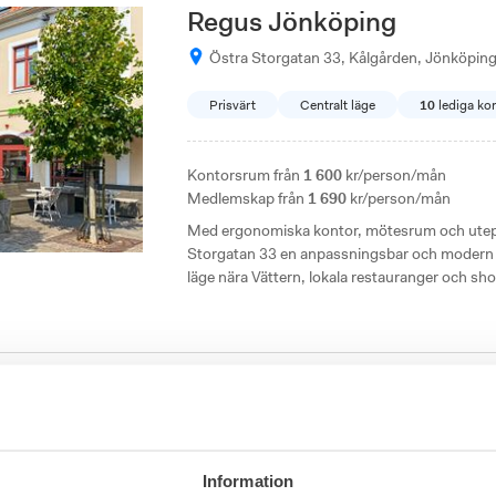
Regus Jönköping
Östra Storgatan 33, Kålgården, Jönköpin
Prisvärt
Centralt läge
10
lediga ko
Kontorsrum från
1 600
kr/person/mån
Medlemskap från
1 690
kr/person/mån
Med ergonomiska kontor, mötesrum och utepl
Storgatan 33 en anpassningsbar och modern a
läge nära Vättern, lokala restauranger och shopp
arbetsplats för företag.
Dospace Östra Storgatan
Östra Storgatan 9, Kålgården, Jönköping
Modern inredning
Nära kommunikationer
Information