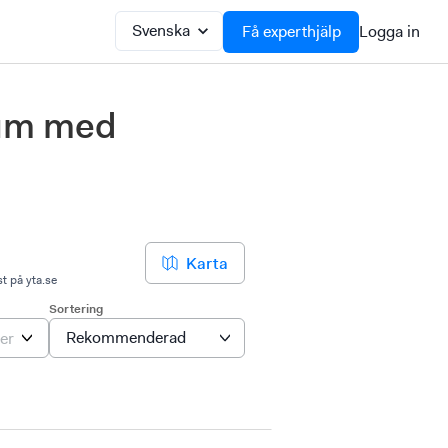
Få experthjälp
Logga in
rum med
Karta
st på yta.se
Sortering
Egen avdelning
er