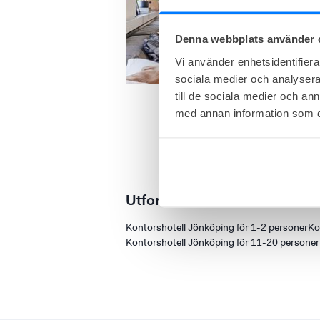
Denna webbplats använder 
Vi använder enhetsidentifierar
sociala medier och analysera 
till de sociala medier och a
med annan information som du 
Utforska efter storlek och bu
Kontorshotell Jönköping för 1-2 personer
Ko
Kontorshotell Jönköping för 11-20 personer