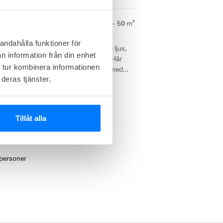
Storlek från
4 - 50
m²
andahålla funktioner för
 Östra Storgatan, ett kontorshotell i ljus,
n information från din enhet
h plats för både arbete och event. Här
 tur kombinera informationen
m i flera storlekar och full service med
deras tjänster.
direkt tillgång till stadens utbud och kort
Tillåt alla
 personer