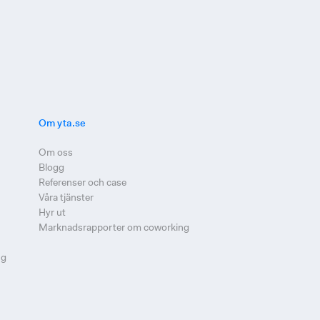
Om yta.se
Om oss
Blogg
Referenser och case
Våra tjänster
Hyr ut
Marknadsrapporter om coworking
ng