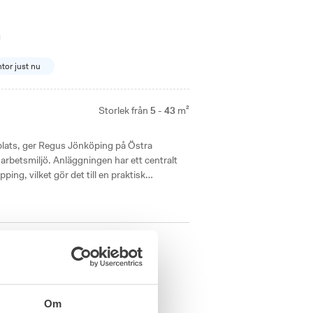
g
ntor just nu
Storlek från
5 - 43
m²
ats, ger Regus Jönköping på Östra
rbetsmiljö. Anläggningen har ett centralt
ing, vilket gör det till en praktisk
15
lediga kontor just nu
Om