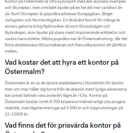
Kontor på Östermalm är ofta synonymt med den ikoniska svampen
och Stureplan, men området bjuder på en hel del mer variation än
så. Runt Stureplan är populära adresser Kungsgatan, Birger
Jarlsgatan och Norrlandsgatan. En åtråvärd favorit för många är
annars gatorna kring Nybroviken så som Strandvägen och
Nybrokajen, som bjuder på stans mest imponerande arkitektur och
vackra havsutsikter. Nästa populära nav är Östermalmstorg, där det
finns direktaccess till tunnelbanan och flera olika kontor att jämföra
mellan.
Vad kostar det att hyra ett kontor på
Östermalm?
Östermalm är en av de dyrare stadsdelarna i Stockholm för kontor
men om man håller sig borta från de absolut mest lyxiga adresserna
kan priset faktiskt vara avsevärt lägre än i City. Kontor på
Östermalm kostar i snitt 6 700 kr/person/månad enligt yta.se egna
statistik, med lägstanoteringar på 3 600 kr och toppnoteringar på
12-13000 kr.
Vad finns det för prisvärda kontor på