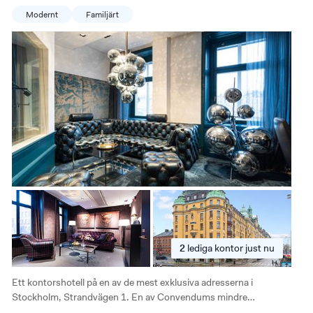
kontorsexperter så ordnar vi det åt dig på en tid som passar.
Modernt
Familjärt
2
lediga
kontor just nu
Ett kontorshotell på en av de mest exklusiva adresserna i
Stockholm, Strandvägen 1. En av Convendums mindre
kontorshotell, med familjär känsla som passar lite mindre företag.