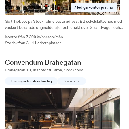
7
lediga
kontor just nu
Gå till jobbet på Stockholms bästa adress. Ett sekelskifteshus med
vackert bevarade originaldetaljer och utsikt över Strandvägen och
skärgårdsbåtarna i Nybroviken. Hos 7A får ditt företag
Kontor från
7 200
kr/person/mån
förutsättningar att växa – oavsett var i utvecklingen ni befinner er.
Storlek från
3 - 11
arbetsplatser
Convendum Brahegatan
Brahegatan 10, Inannför tullarna, Stockholm
Lösningar för stora företag
Bra service