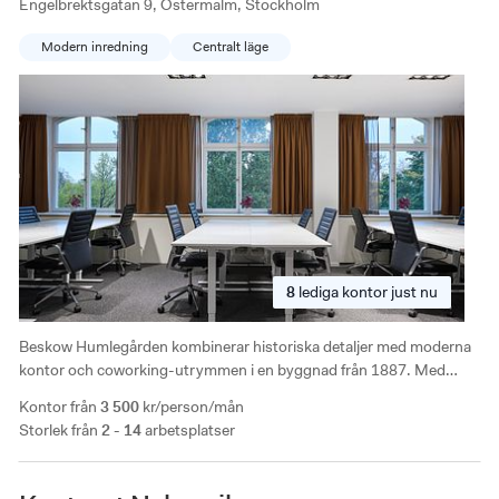
Engelbrektsgatan 9, Östermalm, Stockholm
Modern inredning
Centralt läge
8
lediga
kontor just nu
Beskow Humlegården kombinerar historiska detaljer med moderna
kontor och coworking-utrymmen i en byggnad från 1887. Med
möblerade kontor, gemensamma ytor och faciliteter som bastu och
Kontor från
3 500
kr/person/mån
innergård är det en mångsidig arbetsmiljö. Kontorshotellet har
Storlek från
2 - 14
arbetsplatser
gångavstånd till Östermalmstorg och erbjuder nätverksmöjligheter
mellan företag från olika branscher.