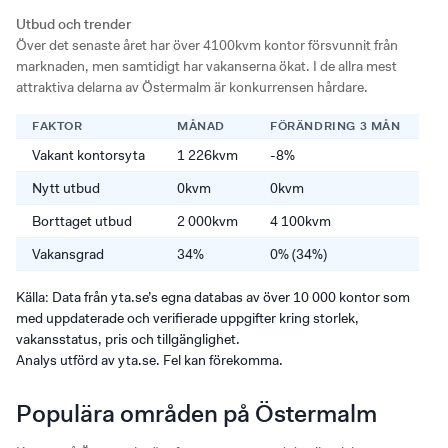
Utbud och trender
Över det senaste året har över 4100kvm kontor försvunnit från
marknaden, men samtidigt har vakanserna ökat. I de allra mest
attraktiva delarna av Östermalm är konkurrensen hårdare.
FAKTOR
MÅNAD
FÖRÄNDRING 3 MÅN
F
Vakant kontorsyta
1 226kvm
-8%
6
Nytt utbud
0kvm
0kvm
0
Borttaget utbud
2 000kvm
4 100kvm
4
Vakansgrad
34%
0% (34%)
+1
Källa: Data från yta.se’s egna databas av över 10 000 kontor som
med uppdaterade och verifierade uppgifter kring storlek,
vakansstatus, pris och tillgänglighet.
Analys utförd av yta.se. Fel kan förekomma.
Populära områden på Östermalm