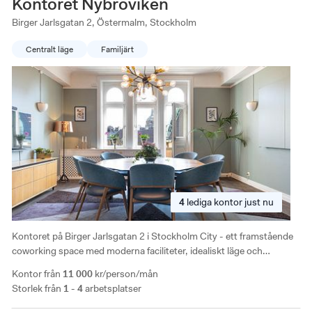
Kontoret Nybroviken
Birger Jarlsgatan 2, Östermalm, Stockholm
Centralt läge
Familjärt
4
lediga
kontor just nu
Kontoret på Birger Jarlsgatan 2 i Stockholm City - ett framstående
coworking space med moderna faciliteter, idealiskt läge och
förmånliga erbjudande för produktiva arbetsmiljöer.
Kontor från
11 000
kr/person/mån
Storlek från
1 - 4
arbetsplatser