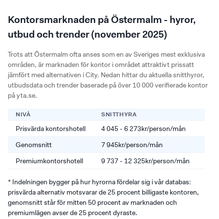
Kontorsmarknaden på Östermalm - hyror,
utbud och trender (november 2025)
Trots att Östermalm ofta anses som en av Sveriges mest exklusiva
områden, är marknaden för kontor i området attraktivt prissatt
jämfört med alternativen i City. Nedan hittar du aktuella snitthyror,
utbudsdata och trender baserade på över 10 000 verifierade kontor
på yta.se.
NIVÅ
SNITTHYRA
FÖR
Prisvärda kontorshotell
4 045 - 6 273kr/person/mån
35%
Genomsnitt
7 945kr/person/mån
26%
Premiumkontorshotell
9 737 - 12 325kr/person/mån
20%
* Indelningen bygger på hur hyrorna fördelar sig i vår databas:
prisvärda alternativ motsvarar de 25 procent billigaste kontoren,
genomsnitt står för mitten 50 procent av marknaden och
premiumlägen avser de 25 procent dyraste.