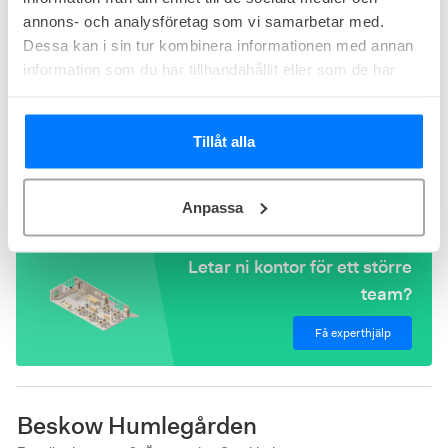
annons- och analysföretag som vi samarbetar med.
Dessa kan i sin tur kombinera informationen med annan
information som du har tillhandahållit eller som de har
4
lediga
kontor just nu
samlat in när du har använt deras tjänster.
Nybrogatan Business Center på Nybrogatan 34 på Östermalm är
Tillåt alla
ett modernt kontorshotell i en anrik byggnad. Här finns kontorsrum
i storlekar mellan 6 och 75 kvm och alla rummen har en egen
Kontor från
7 300
kr/person/mån
karaktär.
Storlek från
4 - 11
arbetsplatser
Anpassa
Letar ni kontor för ett större
team?
Få experthjälp
Beskow Humlegården