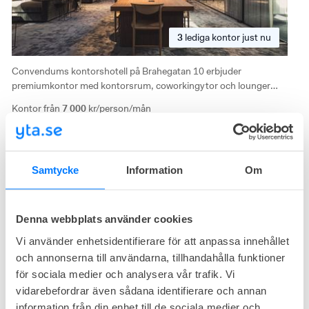
3
lediga
kontor just nu
Convendums kontorshotell på Brahegatan 10 erbjuder
premiumkontor med kontorsrum, coworkingytor och lounger
fördelat på flera våningsplan. Mycket bra läge med Humlegården
Kontor från
7 000
kr/person/mån
och Stureplan precis utanför dörren.
Storlek från
6 - 12
arbetsplatser
Nybrogatan Business Center
Samtycke
Information
Om
Nybrogatan 34
Nybrogatan 34, Östermalm, Stockholm
Sekelskiftesbyggnad
Högt till tak
Denna webbplats använder cookies
Vi använder enhetsidentifierare för att anpassa innehållet
och annonserna till användarna, tillhandahålla funktioner
för sociala medier och analysera vår trafik. Vi
vidarebefordrar även sådana identifierare och annan
information från din enhet till de sociala medier och