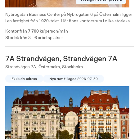
Nybrogatan Business Center på Nybrogatan 6 på Östermalm ligger
i en fastighet från 1920-talet. Här finns kontorsrum i olika storlekar
och karaktärer, med vackra trägolv och spröjsade fönster. Det finns
Kontor från
7 700
kr/person/mån
också möjlighet att anpassa ytorna efter era behov.
Storlek från
3 - 6
arbetsplatser
7A Strandvägen, Strandvägen 7A
Strandvägen 7A, Östermalm, Stockholm
Exklusiv adress
Nya rum tillagda 2026-07-30