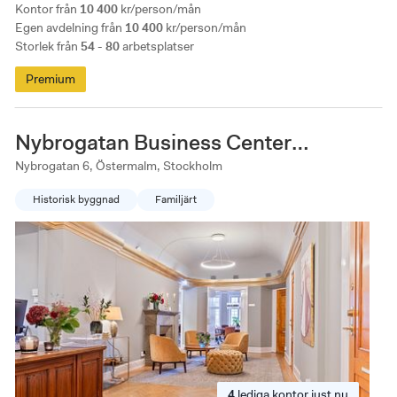
Kontor från
10 400
kr/person/mån
Lokalen är ljus och luftig och loungen har en fin utsikt mot vattnet.
Egen avdelning från
10 400
kr/person/mån
Storlek från
54 - 80
arbetsplatser
Premium
Nybrogatan Business Center
Nybrogatan 6
Nybrogatan 6, Östermalm, Stockholm
Historisk byggnad
Familjärt
4
lediga
kontor just nu