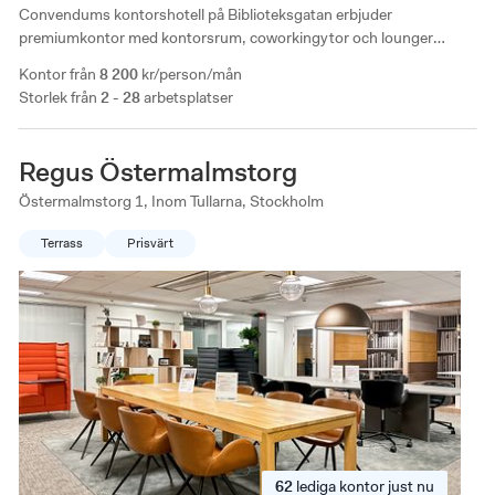
Convendums kontorshotell på Biblioteksgatan erbjuder
premiumkontor med kontorsrum, coworkingytor och lounger
fördelat på flera våningsplan. Ni har även tillgång till gym och
Kontor från
8 200
kr/person/mån
garage. Mycket bra läge med Humlegården och Stureplan precis
Storlek från
2 - 28
arbetsplatser
utanför dörren.
Regus Östermalmstorg
Östermalmstorg 1, Inom Tullarna, Stockholm
Terrass
Prisvärt
62
lediga
kontor just nu