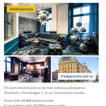
Betald placering
2
lediga
kontor just nu
Ett kontorshotell på en av de mest exklusiva adresserna i
Stockholm, Strandvägen 1. En av Convendums mindre
kontorshotell, med familjär känsla som passar lite mindre företag.
Kontor från
10 400
kr/person/mån
Lokalen är ljus och luftig och loungen har en fin utsikt mot vattnet.
Egen avdelning från
10 400
kr/person/mån