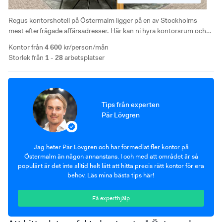
Regus kontorshotell på Östermalm ligger på en av Stockholms
mest efterfrågade affärsadresser. Här kan ni hyra kontorsrum och
kontorsplatser med nära till allt. Tillgång till mötesrum, uteplats och
Kontor från
4 600
kr/person/mån
dusch samt Regus globala nätverk.
Storlek från
1 - 28
arbetsplatser
Tips från experten
Pär Lövgren
Jag heter Pär Lövgren och har förmedlat fler kontor på
Östermalm än någon annanstans. I och med att området är så
populärt är det inte alltid helt lätt att hitta precis rätt kontor för era
behov. Läs mina bästa tips här!
Få experthjälp