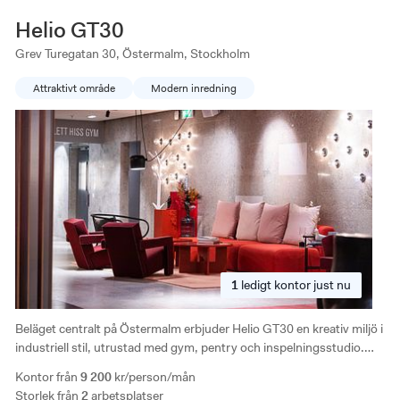
Helio GT30
Grev Turegatan 30, Östermalm, Stockholm
Attraktivt område
Modern inredning
1
ledigt
kontor just nu
Beläget centralt på Östermalm erbjuder Helio GT30 en kreativ miljö i
industriell stil, utrustad med gym, pentry och inspelningsstudio.
Här finns mötesrum för både små grupper och stora konferenser,
Kontor från
9 200
kr/person/mån
vilket gör det till en flexibel arbetsplats. Närheten till Humlegården
Storlek från
2
arbetsplatser