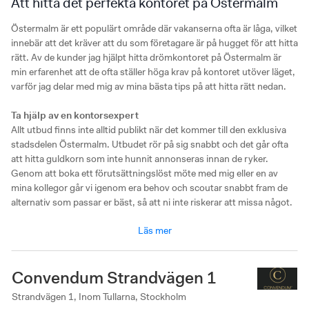
Att hitta det perfekta kontoret på Östermalm
Östermalm är ett populärt område där vakanserna ofta är låga, vilket
innebär att det kräver att du som företagare är på hugget för att hitta
rätt. Av de kunder jag hjälpt hitta drömkontoret på Östermalm är
min erfarenhet att de ofta ställer höga krav på kontoret utöver läget,
varför jag delar med mig av mina bästa tips på att hitta rätt nedan.
Ta hjälp av en kontorsexpert
Allt utbud finns inte alltid publikt när det kommer till den exklusiva
stadsdelen Östermalm. Utbudet rör på sig snabbt och det går ofta
att hitta guldkorn som inte hunnit annonseras innan de ryker.
Genom att boka ett förutsättningslöst möte med mig eller en av
mina kollegor går vi igenom era behov och scoutar snabbt fram de
alternativ som passar er bäst, så att ni inte riskerar att missa något.
Läs mer
Boka en visningsrunda på Östermalm
Det bästa sättet att bilda dig en uppfattning kring utbudet och
tillskansa dig ett grundligt beslutsunderlag är att komma ut på en
Convendum Strandvägen 1
visningsrunda. Då Östermalm är relativt litet sett till ytan går det
enkelt att hinna med 3-5st visningar och träffa alla stadsdelens
Strandvägen 1, Inom Tullarna, Stockholm
operatörer på en förmiddag eller eftermiddag.Ta hjälp av våra