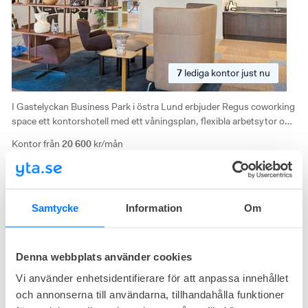
7
lediga
kontor just nu
I Gastelyckan Business Park i östra Lund erbjuder Regus coworking
space ett kontorshotell med ett våningsplan, flexibla arbetsytor och
funktionell inredning. Hundar tillåts i kontorsrummen, och ett
Kontor från
20 600
kr/mån
poddrum finns tillgängligt vid behov. Kontorshotellet riktar sig till
Storlek från
6
arbetsplatser
företag som söker tillgång till service till en lägre kostnad och passar
särskilt verksamheter med behov av parkering, större mötesrum
och goda bilförbindelser.
Embassy House Lund
Samtycke
Information
Om
Scheelevägen 22, Ideon Pålsjö, Lund
Prisvärt
Nära kommunikationer
Denna webbplats använder cookies
Vi använder enhetsidentifierare för att anpassa innehållet
och annonserna till användarna, tillhandahålla funktioner