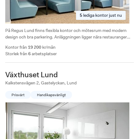
5
lediga
kontor just nu
På Regus Lund finns flexibla kontor och mötesrum med modern
design och bra parkering. Anläggningen ligger nära restauranger
och butiker, med smidiga kollektivförbindelser som gör pendling till
Kontor från
19 200
kr/mån
Malmö enkel.
Storlek från
6
arbetsplatser
Växthuset Lund
Kalkstensvägen 2, Gastelyckan, Lund
Prisvärt
Handikapsvänligt