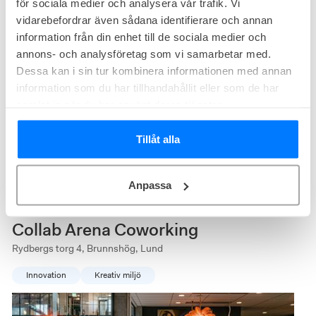
för sociala medier och analysera vår trafik. Vi
vidarebefordrar även sådana identifierare och annan
information från din enhet till de sociala medier och
annons- och analysföretag som vi samarbetar med.
Dessa kan i sin tur kombinera informationen med annan
information som du har tillhandahållit eller som de har
7
lediga
kontor just nu
samlat in när du har använt deras tjänster.
I fastigheten Forskaren erbjuder Embassy House Lund kontor och
Tillåt alla
testmiljöer för bolag inom foodtech och healthtech. Kontorshotellet
kombinerar praktiska arbetsytor med tillgång till mötesrum, gym
Kontor från
12 900
kr/mån
och ljusa gemensamma utrymmen nära Lunds universitet.
Storlek från
6
arbetsplatser
Anpassa
Collab Arena Coworking
Rydbergs torg 4, Brunnshög, Lund
Innovation
Kreativ miljö