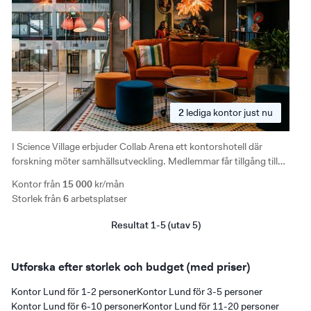
2
lediga
kontor just nu
I Science Village erbjuder Collab Arena ett kontorshotell där
forskning möter samhällsutveckling. Medlemmar får tillgång till
gym, podcaststudio, mötesrum och storskaliga
Kontor från
15 000
kr/mån
konferensmöjligheter, samtidigt som de blir del av ett community
Storlek från
6
arbetsplatser
som sträcker sig över flera städer.
Resultat 1-5 (utav 5)
Utforska efter storlek och budget (med priser)
Kontor Lund för 1-2 personer
Kontor Lund för 3-5 personer
Kontor Lund för 6-10 personer
Kontor Lund för 11-20 personer