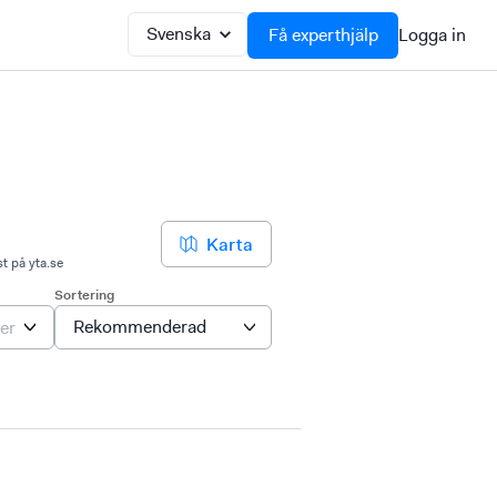
Få experthjälp
Logga in
Karta
st på yta.se
Sortering
ontor
er