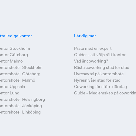
tta lediga kontor
Lär dig mer
ontor Stockholm
Prata med en expert
ontor Göteborg
Guider - att välja rätt kontor
ontor Malmö
Vad är coworking?
ntorshotell Stockholm
Bästa coworking stad för stad
ntorshotell Göteborg
Hyresavtal på kontorshotell
ntorshotell Malmö
Hyresnivåer stad för stad
ntor Uppsala
Coworking för större företag
ontor Lund
Guide - Medlemskap på coworki
ntorshotell Helsingborg
ntorshotell Jönköping
ntorshotell Linköping