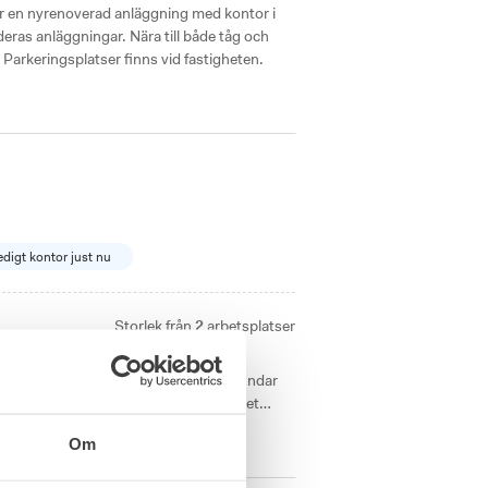
r en nyrenoverad anläggning med kontor i
a deras anläggningar. Nära till både tåg och
 Parkeringsplatser finns vid fastigheten.
edigt kontor just nu
Storlek från
2
arbetsplatser
juder Regus coworking space ett
rbetsytor och funktionell inredning. Hundar
 tillgängligt vid behov. Kontorshotellet
rvice till en lägre kostnad och passar särskilt
Om
 mötesrum och goda bilförbindelser.