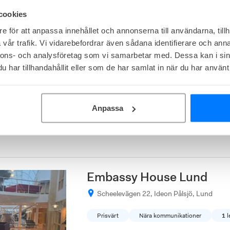
Mindpark Lund
cookies
e för att anpassa innehållet och annonserna till användarna, tillh
Bytaregatan 4D, Stadskärnan, Lund
vår trafik. Vi vidarebefordrar även sådana identifierare och anna
Centralt läge
Kreativ miljö
1
ledigt
nnons- och analysföretag som vi samarbetar med. Dessa kan i sin
har tillhandahållit eller som de har samlat in när du har använt 
Kontor från
10 200
kr/mån
Kontorshotellet Mindpark Lund erbjuder priva
Anpassa
till mötesrum och gemensamma ytor. Läget nä
restaurangutbud gör det enkelt att ta sig till o
Embassy House Lund
Scheelevägen 22, Ideon Pålsjö, Lund
Prisvärt
Nära kommunikationer
1
l