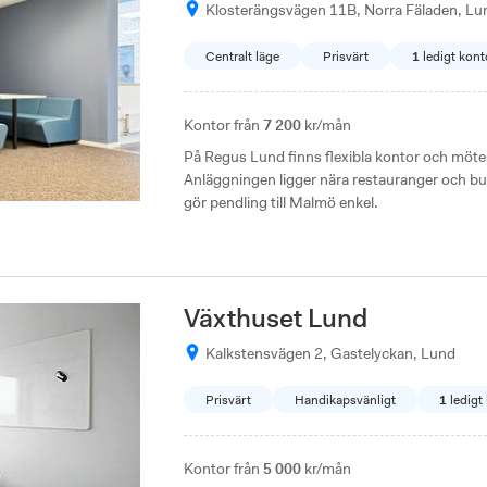
Klosterängsvägen 11B, Norra Fäladen, Lu
Centralt läge
Prisvärt
1
ledigt kont
Kontor från
7 200
kr/mån
På Regus Lund finns flexibla kontor och möt
Anläggningen ligger nära restauranger och bu
gör pendling till Malmö enkel.
Växthuset Lund
Kalkstensvägen 2, Gastelyckan, Lund
Prisvärt
Handikapsvänligt
1
ledigt
Kontor från
5 000
kr/mån