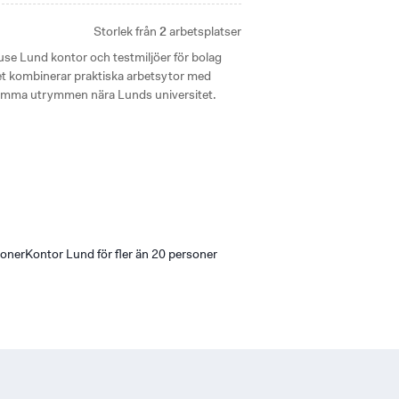
Storlek från
2
arbetsplatser
se Lund kontor och testmiljöer för bolag
et kombinerar praktiska arbetsytor med
samma utrymmen nära Lunds universitet.
soner
Kontor Lund för fler än 20 personer