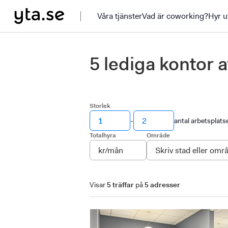
Våra tjänster
Vad är coworking?
Hyr u
5 lediga kontor a
Storlek
-
antal arbetsplats
Totalhyra
Område
Visar
5 träffar
på
5 adresser