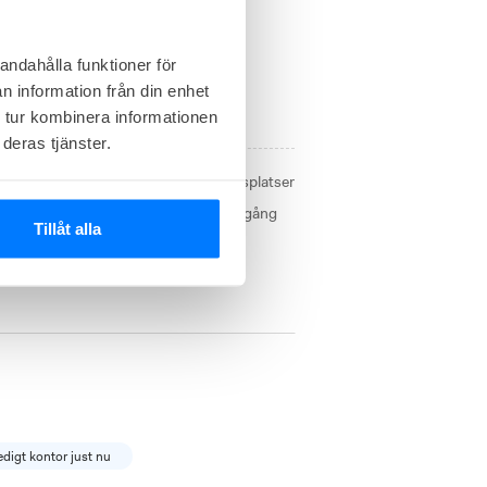
andahålla funktioner för
n information från din enhet
 kontor just nu
 tur kombinera informationen
deras tjänster.
Storlek från
2
arbetsplatser
ta kontor i en coworkingmiljö med tillgång
Tillåt alla
ra Lunds centralstation och stadens
ch från kontoret.
edigt kontor just nu