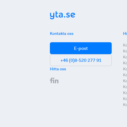
Kontakta oss
Hi
K
E-post
K
K
+46 (0)8-520 277 91
Ko
Hitta oss
Ko
Ko
Ko
K
Ko
Ko
Ko