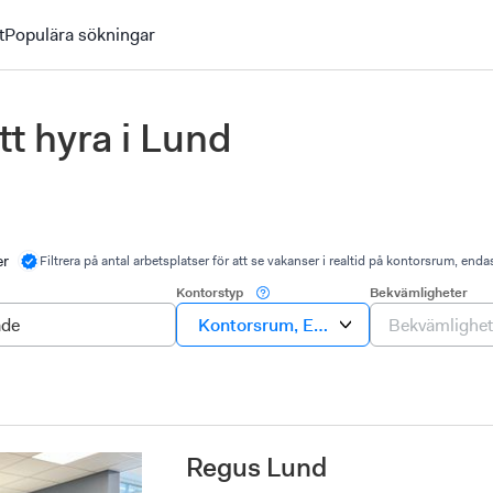
t
Populära sökningar
tt hyra i Lund
er
Filtrera på antal arbetsplatser för att se vakanser i realtid på kontorsrum, enda
Kontorstyp
Bekvämligheter
Kontorsrum, Egen avdelning, Eget k
Bekvämlighet
Regus Lund