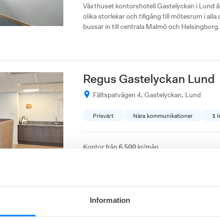
Växthuset kontorshotell Gastelyckan i Lund ä
olika storlekar och tillgång till mötesrum i all
bussar in till centrala Malmö och Helsingborg.
Regus Gastelyckan Lund
Fältspatvägen 4, Gastelyckan, Lund
Prisvärt
Nära kommunikationer
1
l
Kontor från
6 500
kr/mån
I Gastelyckan Business Park i östra Lund erb
kontorshotell med ett våningsplan, flexibla a
tillåts i kontorsrummen, och ett poddrum finns
riktar sig till företag som söker tillgång till se
Information
verksamheter med behov av parkering, större