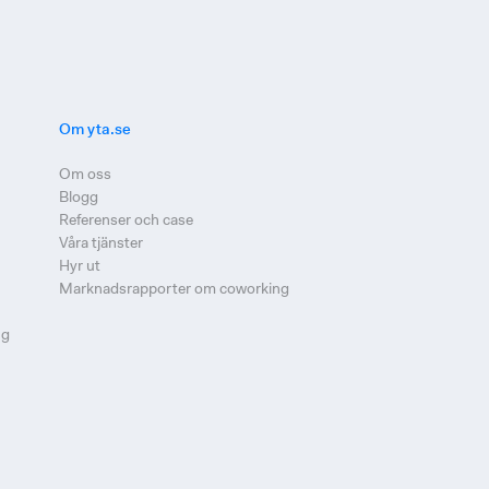
Om yta.se
Om oss
Blogg
Referenser och case
Våra tjänster
Hyr ut
Marknadsrapporter om coworking
ng