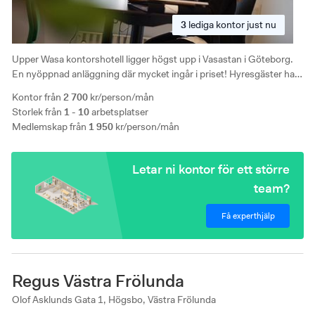
3
lediga
kontor just nu
Upper Wasa kontorshotell ligger högst upp i Vasastan i Göteborg.
En nyöppnad anläggning där mycket ingår i priset! Hyresgäster har
tillgång till mötesrum, vilorum, eventyta samt en härlig terass.
Kontor från
2 700
kr/person/mån
Storlek från
1 - 10
arbetsplatser
Medlemskap från
1 950
kr/person/mån
Letar ni kontor för ett större
team?
Få experthjälp
Regus Västra Frölunda
Olof Asklunds Gata 1, Högsbo, Västra Frölunda