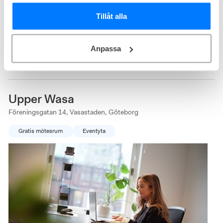
Tillåt alla
Unikt kontorshotell i Göteborg, Flexiwork Hovet med kreativa
mötesrum, hundvänlig atmosfär och närhet till stadens puls och
kollektivtrafik.
Kontor från
7 400
kr/person/mån
Anpassa
Storlek från
2 - 22
arbetsplatser
Medlemskap från
3 890
kr/person/mån
Upper Wasa
Föreningsgatan 14, Vasastaden, Göteborg
Gratis mötesrum
Eventyta