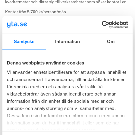
kvadratmeter och riktar sig till verksamheter som söker kontor i en
mer avskild miljö i centrala Göteborg. Kombinationen av takterrass,
Kontor från
5 700
kr/person/mån
närhet till evenemangsstråket och tillgång till servicefunktioner
Storlek från
2 - 5
arbetsplatser
särskiljer kontorshotellet från andra större alternativ i området.
Medlemskap från
4 500
kr/person/mån
Samtycke
Information
Om
Flexiwork Hovet
Rosenlundsplatsen 5, Inom Vallgraven, Göteborg
Denna webbplats använder cookies
Centralt läge
Kreativ miljö
Vi använder enhetsidentifierare för att anpassa innehållet
och annonserna till användarna, tillhandahålla funktioner
för sociala medier och analysera vår trafik. Vi
vidarebefordrar även sådana identifierare och annan
information från din enhet till de sociala medier och
annons- och analysföretag som vi samarbetar med.
Dessa kan i sin tur kombinera informationen med annan
information som du har tillhandahållit eller som de har
samlat in när du har använt deras tjänster.
50
lediga
kontor just nu