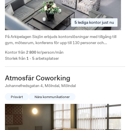
5
lediga
kontor just nu
På Arkipelagen Sisjön erbjuds kontorslösningar med tillgång till
gym, mötesrum, konferens för upp till 130 personer och
hundvänliga kontor. Kontorshotellet ligger i ett expansivt
Kontor från
2 800
kr/person/mån
företagsområde med direkt bussförbindelse till Frölunda Torg.
Storlek från
1 - 5
arbetsplatser
Atmosfär Coworking
Johannefredsgatan 4, Mölndal, Mölndal
Prisvärt
Nära kommunikationer