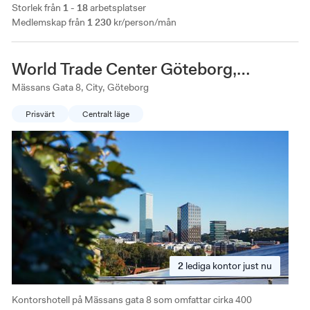
Storlek från
1 - 18
arbetsplatser
Medlemskap från
1 230
kr/person/mån
World Trade Center Göteborg,
Mässans gata 8
Mässans Gata 8, City, Göteborg
Prisvärt
Centralt läge
2
lediga
kontor just nu
Kontorshotell på Mässans gata 8 som omfattar cirka 400