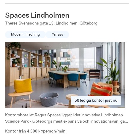
Spaces Lindholmen
Theres Svenssons gata 13, Lindholmen, Göteborg
Modern inredning
Terrass
50
lediga
kontor just nu
Kontorshotellet Regus Spaces ligger i det innovativa Lindholmen
Science Park - Göteborgs mest expansiva och innovationsvänliga
område. I en ljus och modern lokal erbjuds privata kontorsrum och
Kontor från
4 300
kr/person/mån
coworkingplatser.