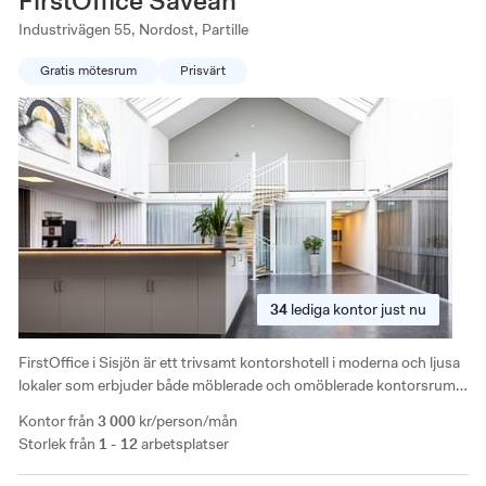
FirstOffice Säveån
Industrivägen 55, Nordost, Partille
Gratis mötesrum
Prisvärt
34
lediga
kontor just nu
FirstOffice i Sisjön är ett trivsamt kontorshotell i moderna och ljusa
lokaler som erbjuder både möblerade och omöblerade kontorsrum i
storlekarna 10-52 kvm, lämpliga för 1-6 personer. Fri parkering
Kontor från
3 000
kr/person/mån
ingår i medlemsskapet.
Storlek från
1 - 12
arbetsplatser