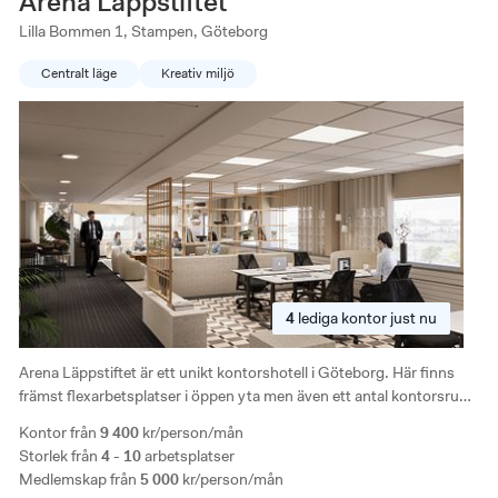
Arena Läppstiftet
Lilla Bommen 1, Stampen, Göteborg
Centralt läge
Kreativ miljö
4
lediga
kontor just nu
Arena Läppstiftet är ett unikt kontorshotell i Göteborg. Här finns
främst flexarbetsplatser i öppen yta men även ett antal kontorsrum.
Denna moderna anläggning har fokus på detaljer, kreativitet och
Kontor från
9 400
kr/person/mån
teknik samt mysiga loungeytor, bra mötesplatser och gemenskap.
Storlek från
4 - 10
arbetsplatser
Medlemskap från
5 000
kr/person/mån