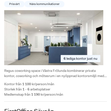
Prisvärt
Nära kommunikationer
6
lediga
kontor just nu
Regus coworking space i Västra Frölunda kombinerar privata
kontor, coworking och mötesrum i en nyöppnad kontorsmiljö med
modern inredning och flexibla medlemskap. Kontorshotellet ligger
Kontor från
1 100
kr/person/mån
nära både större trafikleder och kollektivtrafik, vilket gör det enkelt
Storlek från
1 - 6
arbetsplatser
att ta sig till och från övriga Göteborg.
Medlemskap från
1 190
kr/person/mån