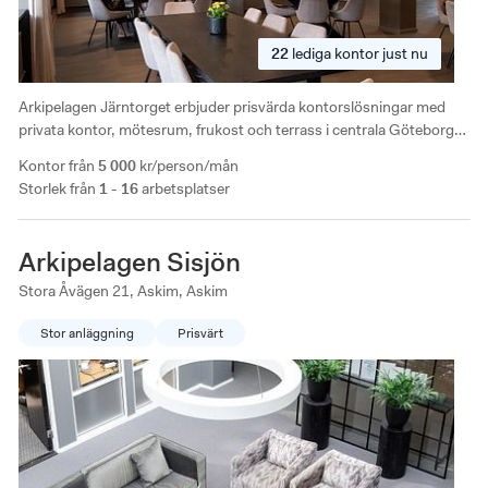
22
lediga
kontor just nu
Arkipelagen Järntorget erbjuder prisvärda kontorslösningar med
privata kontor, mötesrum, frukost och terrass i centrala Göteborg,
cirka 2–3 min från Järntorget hållplats. I närområdet finns ett brett
Kontor från
5 000
kr/person/mån
utbud av restauranger och service inom gångavstånd.
Storlek från
1 - 16
arbetsplatser
Arkipelagen Sisjön
Stora Åvägen 21, Askim, Askim
Stor anläggning
Prisvärt