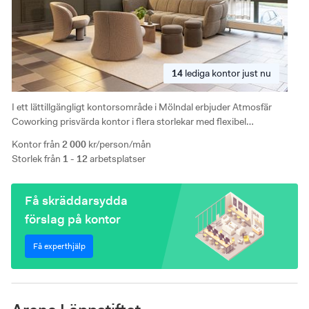
14
lediga
kontor just nu
I ett lättillgängligt kontorsområde i Mölndal erbjuder Atmosfär
Coworking prisvärda kontor i flera storlekar med flexibel
avtalstruktur. Kontorshotellet har generösa gemensamma ytor,
Kontor från
2 000
kr/person/mån
kostnadsfria mötesrum och parkeringsmöjligheter med
Storlek från
1 - 12
arbetsplatser
elbilsladdning.
Få skräddarsydda
förslag på kontor
Få experthjälp