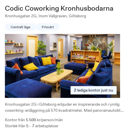
Codic Coworking Kronhusbodarna
Kronhusgatan 2G, Inom Vallgraven, Göteborg
Centralt läge
Prisvärt
2
lediga
kontor just nu
Kronhusgatan 2G i Göteborg erbjuder en inspirerande och rymlig
coworking-anläggning på 570 kvadratmeter. Med panoramautsikt
över Kronhuset och bekväma arbetsplatser är detta den perfekta
Kontor från
5 500
kr/person/mån
arbetsmiljön.
Storlek från
5 - 7
arbetsplatser