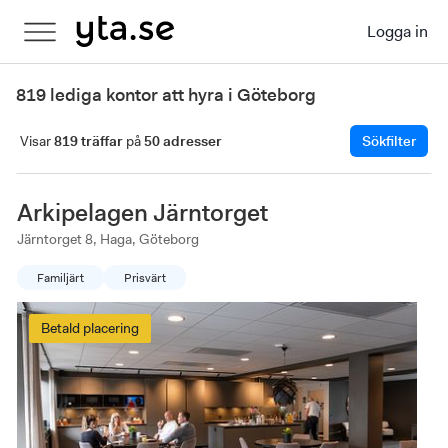
Logga in
819 lediga kontor att hyra i Göteborg
Visar
819 träffar
på
50 adresser
Sökfilter
Arkipelagen Järntorget
Järntorget 8, Haga, Göteborg
Familjärt
Prisvärt
Betald placering