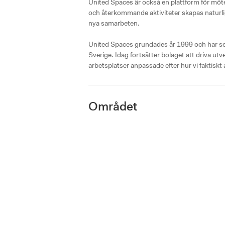
United Spaces är också en plattform för mö
och återkommande aktiviteter skapas naturliga 
nya samarbeten.

United Spaces grundades år 1999 och har sed
Sverige. Idag fortsätter bolaget att driva utve
arbetsplatser anpassade efter hur vi faktiskt 
Området