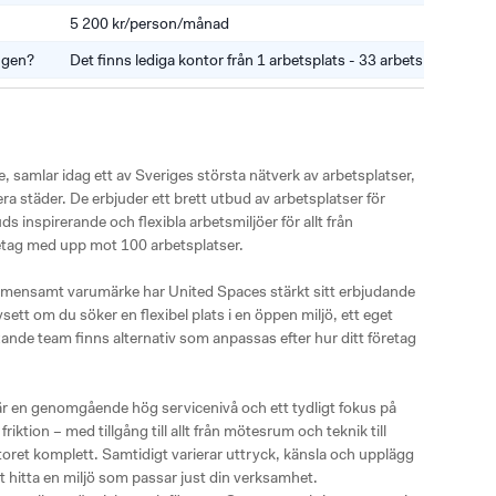
5 200 kr/person/månad
ingen?
Det finns lediga kontor från 1 arbetsplats - 33 arbetsplatser.
, samlar idag ett av Sveriges största nätverk av arbetsplatser, 
a städer. De erbjuder ett brett utbud av arbetsplatser för 
ds inspirerande och flexibla arbetsmiljöer för allt från 
etag med upp mot 100 arbetsplatser.

ensamt varumärke har United Spaces stärkt sitt erbjudande 
ett om du söker en flexibel plats i en öppen miljö, ett eget 
xande team finns alternativ som anpassas efter hur ditt företag 
 en genomgående hög servicenivå och ett tydligt fokus på 
iktion – med tillgång till allt från mötesrum och teknik till 
et komplett. Samtidigt varierar uttryck, känsla och upplägg 
tt hitta en miljö som passar just din verksamhet.
