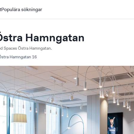
t
Populära sökningar
Östra Hamngatan
ited Spaces Östra Hamngatan.
Östra Hamngatan
16