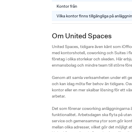
Kontor från
Vilka kontor finns tillgängliga på anläggn
Om United Spaces
United Spaces, tidigare även känt som iOffice
med kontorshotell, coworking och Suites i fler
företag i olika storlekar och skeden. Här erbju
enmansbolag och mindre team till större för
Genom att samla verksamheten under ett gem
och kan idag möta fler behov än tidigare. Oavs
kontor eller en mer skalbar lösning för ett vä
arbetar.

Det som förenar coworking anläggningarna är
funktionalitet. Arbetsdagen ska flyta på utan fr
service och gemensamma ytor som gör kontor
mellan olika adresser, vilket gör det möjligt a