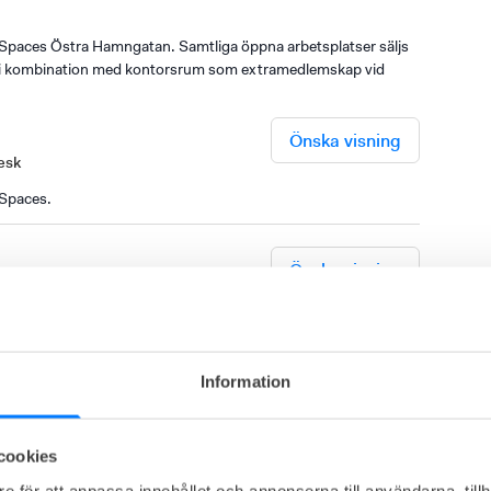
Spaces Östra Hamngatan. Samtliga öppna arbetsplatser säljs
er i kombination med kontorsrum som extramedlemskap vid
Önska visning
esk
 Spaces.
Önska visning
sk
skrivbord + stol etc
Information
cookies
e för att anpassa innehållet och annonserna till användarna, tillh