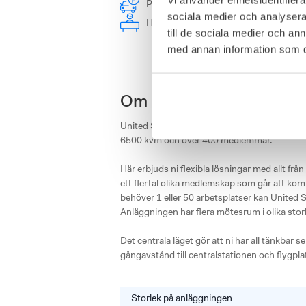
Parkering
Kaffe
Möblerad
sociala medier och analysera 
Höj- och sänkbara skrivbord
Lag
till de sociala medier och a
med annan information som du 
Om United Spaces Östra
United Spaces kontorshotell på Östra Hamnga
6500 kvm och över 400 medlemmar. 

Här erbjuds ni flexibla lösningar med allt frå
ett flertal olika medlemskap som går att kom
behöver 1 eller 50 arbetsplatser kan United
Anläggningen har flera mötesrum i olika storl
Det centrala läget gör att ni har all tänkbar 
gångavstånd till centralstationen och flygpla
Storlek på anläggningen