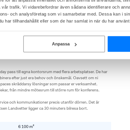
Dusch
Gym
Frukost
Bar
vår trafik. Vi vidarebefordrar även sådana identifierare och anna
erplats
nnons- och analysföretag som vi samarbetar med. Dessa kan i sin
Visa mer
har tillhandahållit eller som de har samlat in när du har använt 
 Hamngatan, Inom Vallgraven
Anpassa
tan i centrala Göteborg är deras näst största anläggning - 
n day pass till egna kontorsrum med flera arbetsplatser. De har 
binera efter just era behov och önskemål. Oavsett om ni 
 Spaces skräddarsy lösningar som passar er verksamhet. 
ekar, från mindre mötesrum till större rum för konferens. 

service och kommunikationer precis utanför dörren. Det är 
tsen Landvetter ligger ca 30 minuters bilresa bort.
6 100 m²