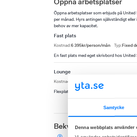
Öppna arbetsplatser
Öppna arbetsplatser som erbjuds på United 
per månad. Hyrs antingen självständigt ell
behov av mer kapacitet.
Fast plats
Kostnad
:
6 395kr/person/mån
Typ
:
Fixed d
En fast plats med eget skrivbord hos United
Lounge
Kostnad
:
4 595kr/person/mån
Typ
:
Flex de
Flexplats hos United Spaces, med justerbart 
Samtycke
Bekvämligheter
Denna webbplats använder 
Vi använder enhetsidentifierar