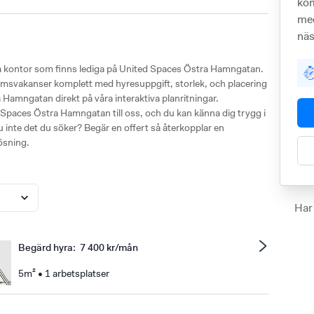
kom
med
näs
ka kontor som finns lediga på United Spaces Östra Hamngatan.
a rumsvakanser komplett med hyresuppgift, storlek, och placering
amngatan direkt på våra interaktiva planritningar.
d Spaces Östra Hamngatan till oss, och du kan känna dig trygg i
 du inte det du söker? Begär en offert så återkopplar en
ösning.
Har
Begärd hyra
:
7 400 kr/mån
5m² • 1 arbetsplatser