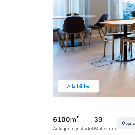
Alla bilder
6100
m²
39
Öppna
Anläggningsstorlek
Mötesrum