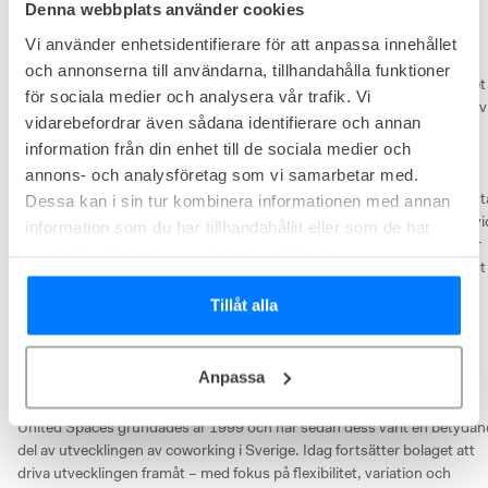
Denna webbplats använder cookies
Genom att samla verksamheten under ett gemensamt varumärke har 
Vi använder enhetsidentifierare för att anpassa innehållet
United Spaces stärkt sitt erbjudande och kan idag möta fler behov än 
och annonserna till användarna, tillhandahålla funktioner
tidigare. Oavsett om du söker en flexibel plats i en öppen miljö, ett eget 
för sociala medier och analysera vår trafik. Vi
kontor eller en mer skalbar lösning för ett växande team finns alternativ 
vidarebefordrar även sådana identifierare och annan
som anpassas efter hur ditt företag arbetar.

information från din enhet till de sociala medier och
annons- och analysföretag som vi samarbetar med.
Det som förenar coworking anläggningarna är en genomgående hög 
servicenivå och ett tydligt fokus på funktionalitet. Arbetsdagen ska flyta
Dessa kan i sin tur kombinera informationen med annan
på utan friktion – med tillgång till allt från mötesrum och teknik till servic
information som du har tillhandahållit eller som de har
och gemensamma ytor som gör kontoret komplett. Samtidigt varierar 
samlat in när du har använt deras tjänster.
uttryck, känsla och upplägg mellan olika adresser, vilket gör det möjligt 
att hitta en miljö som passar just din verksamhet.

Tillåt alla
United Spaces är också en plattform för möten mellan människor och 
företag. Genom ett aktivt community och återkommande aktiviteter 
skapas naturliga tillfällen att knyta kontakter, utbyta erfarenheter och 
Anpassa
hitta nya samarbeten.

United Spaces grundades år 1999 och har sedan dess varit en betydan
del av utvecklingen av coworking i Sverige. Idag fortsätter bolaget att 
driva utvecklingen framåt – med fokus på flexibilitet, variation och 