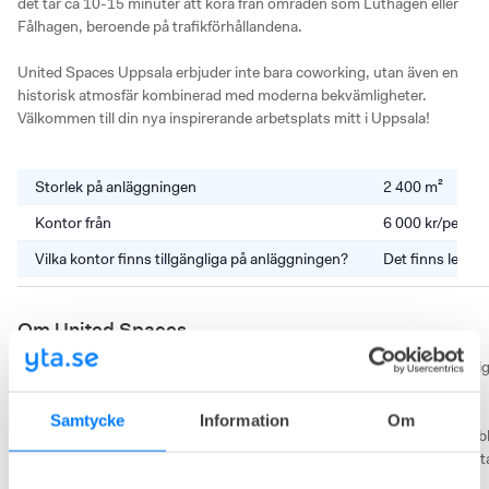
det tar ca 10-15 minuter att köra från områden som Luthagen eller 
Fålhagen, beroende på trafikförhållandena.

United Spaces Uppsala erbjuder inte bara coworking, utan även en 
historisk atmosfär kombinerad med moderna bekvämligheter. 
Välkommen till din nya inspirerande arbetsplats mitt i Uppsala!
Storlek på anläggningen
2 400 m²
Kontor från
6 000 kr/perso
Vilka kontor finns tillgängliga på anläggningen?
Det finns lediga
Om United Spaces
United Spaces, tidigare även känt som iOffice, samlar idag ett av Sverig
största nätverk av arbetsplatser, med kontorshotell, coworking och 
Suites i flera städer. De erbjuder ett brett utbud av arbetsplatser för 
Samtycke
Information
Om
företag i olika storlekar och skeden. Här erbjuds inspirerande och flexibl
arbetsmiljöer för allt från enmansbolag och mindre team till större föret
med upp mot 100 arbetsplatser.
