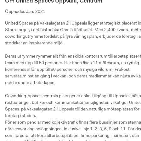
Om United Spaces Uppsala, Centrum
Öppnades
Jan. 2021
United Spaces på Vaksalagatan 2 i Uppsala ligger strategiskt placerat inti
Stora Torget, i det historiska Gamla Rådhuset. Med 2,400 kvadratmeter
coworkingutrymme fördelat på fyra våningsplan, erbjuder de företag i all
storlekar en inspirerande miljö.

Deras utrymme rymmer allt från enskilda kontorsrum till arbetsplatser f
team med upp till 50 personer. Här finns även 11 mötesrum, en rymlig 
konferenssal för upp till 60 personer och mysiga vilorum. Frukost 
serveras minst en gång i veckan, och deras medlemmar kan njuta av kaf
och te under arbetsdagen.

Coworking-spaces centrala plats ger er enkel tillgång till Uppsalas bästa
restauranger, butiker och kommunikationsmöjligheter, vilket gör United
Spaces  på Vaksalagatan 2 i Uppsala till den naturliga mötesplatsen för 
företag i staden.

För er som pendlar med kollektivtrafik finns flera busslinjer som stannar
nära coworking anläggningen, inklusive linje 1, 2, 3, 6, 9 och 11. För de
som föredrar att köra till arbetsplatsen, finns parkering i närheten, och 