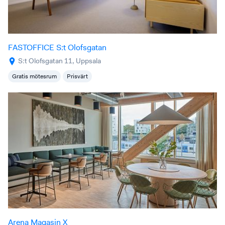
FASTOFFICE S:t Olofsgatan
S:t Olofsgatan 11, Uppsala
Gratis mötesrum
Prisvärt
Arena Magasin X