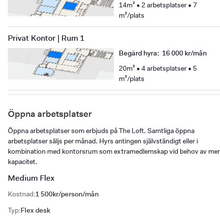
14m² • 2 arbetsplatser • 7
m²/plats
Privat Kontor | Rum 1
Begärd hyra
:
16 000 kr/mån
20m² • 4 arbetsplatser • 5
m²/plats
Öppna arbetsplatser
Öppna arbetsplatser som erbjuds på The Loft. Samtliga öppna
arbetsplatser säljs per månad. Hyrs antingen självständigt eller i
kombination med kontorsrum som extramedlemskap vid behov av mer
kapacitet.
Medium Flex
Kostnad
:
1 500kr/person/mån
Typ
:
Flex desk