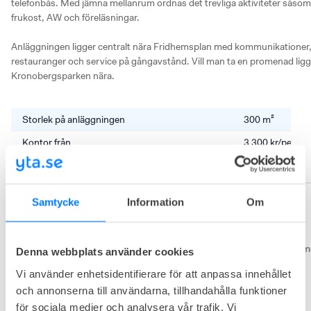
telefonbås. Med jämna mellanrum ordnas det trevliga aktiviteter såsom 
frukost, AW och föreläsningar. 

Anläggningen ligger centralt nära Fridhemsplan med kommunikationer,
restauranger och service på gångavstånd. Vill man ta en promenad ligge
Kronobergsparken nära.
Storlek på anläggningen
300 m²
Kontor från
3 300 kr/perso
Vilka kontor finns tillgängliga på anläggningen?
Det finns lediga
Samtycke
Information
Om
Om The Loft
The Loft har sedan starten 2017 erbjudit flexibla och inspirerande 
kontorslösningar för företag, entreprenörer och frilansare som söker me
Denna webbplats använder cookies
än bara en arbetsplats. Genom att skapa moderna och levande 
Vi använder enhetsidentifierare för att anpassa innehållet
arbetsmiljöer där samverkan, trivsel och utveckling står i centrum, har 
och annonserna till användarna, tillhandahålla funktioner
verksamheten vuxit till att bli en attraktiv aktör inom coworking och 
kontorshotell.

för sociala medier och analysera vår trafik. Vi