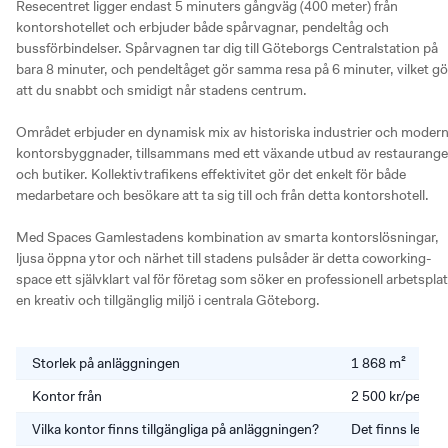
Resecentret ligger endast 5 minuters gångväg (400 meter) från 
kontorshotellet och erbjuder både spårvagnar, pendeltåg och 
bussförbindelser. Spårvagnen tar dig till Göteborgs Centralstation på 
bara 8 minuter, och pendeltåget gör samma resa på 6 minuter, vilket gör
att du snabbt och smidigt når stadens centrum.

Området erbjuder en dynamisk mix av historiska industrier och modern
kontorsbyggnader, tillsammans med ett växande utbud av restauranger
och butiker. Kollektivtrafikens effektivitet gör det enkelt för både 
medarbetare och besökare att ta sig till och från detta kontorshotell.

Med Spaces Gamlestadens kombination av smarta kontorslösningar, 
ljusa öppna ytor och närhet till stadens pulsåder är detta coworking-
space ett självklart val för företag som söker en professionell arbetsplats
en kreativ och tillgänglig miljö i centrala Göteborg.
Storlek på anläggningen
1 868 m²
Kontor från
2 500 kr/perso
Vilka kontor finns tillgängliga på anläggningen?
Det finns lediga