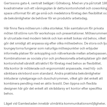
Gertssons gata 4, centralt beläget i Göteborg. Med en yta på totalt 186
kvadratmeter och ett våningsplan är detta kontorshotell och coworking
space utformat för att ge små och medelstora företag den flexibilitet oc
de bekvämligheter de behöver för en produktiv arbetsdag.

Här finns flera mötesrum i olika storlekar, från samtalsrum för privata 
möten till större rum för workshops och presentationer. Mötesrummen
är utrustade med modern teknik och kan enkelt bokas vid behov, vilket 
gör det smidigt att anpassa sig efter olika mötesbehov. De stora och lju
loungeytorna fungerar som naturliga mötespunkter och erbjuder 
informella platser för avkoppling och nätverkande mellan arbetspassen.
Kombinationen av sociala ytor och professionella arbetsplatser gör dett
kontorshotell särskilt attraktivt för företag med behov av flexibilitet.

Alla kontor är möblerade och ergonomiskt anpassade, med höj- och 
sänkbara skrivbord som standard. Andra praktiska bekvämligheter 
inkluderar cykelgarage och duschutrymmen, vilket gör det enkelt att 
kombinera pendling med en aktiv livsstil. Den öppna och flexibla 
designen här gör det enkelt att skräddarsy ert kontor efter specifika 
behov.

Läget vid Gamlestaden innebär utmärkta kommunikationsmöjligheter. 