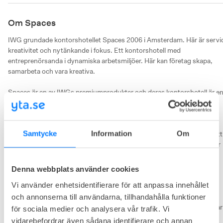
Om Spaces
IWG grundade kontorshotellet Spaces 2006 i Amsterdam. Här är servic
kreativitet och nytänkande i fokus. Ett kontorshotell med 
entreprenörsanda i dynamiska arbetsmiljöer. Här kan företag skapa, 
samarbeta och vara kreativa. 

Spaces är en av IWGs premiumprodukter och deras kontorshotell är en
must see. 

Spaces är en aktör som drar till sig innovatörer, framtidstänkare och 
Samtycke
Information
Om
globetrotters  Idag finns Spaces på fler än 270 adresser och i stort sett 
över hela världen. Oavsett om du arbetar själv, har ett litet team eller är 
ett stort företag här finns det kontorslösningar här för alla typer av 
organisationer.

Denna webbplats använder cookies
Vi använder enhetsidentifierare för att anpassa innehållet
IWG är världens största globala kontorshotellsgrupp med flera 
coworking spaces och kontorshotell anslutna till sig så som Regus, 
och annonserna till användarna, tillhandahålla funktioner
Spaces, No18, Basepoint, Open Office och Signature by Regus. De var 
för sociala medier och analysera vår trafik. Vi
en av de första i världen att att lansera ett så kallat shared workspace. 
vidarebefordrar även sådana identifierare och annan