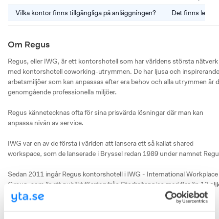
Vilka kontor finns tillgängliga på anläggningen?
Det finns lediga
Om Regus
Regus, eller IWG, är ett kontorshotell som har världens största nätverk 
med kontorshotell coworking-utrymmen. De har ljusa och inspirerande
arbetsmiljöer som kan anpassas efter era behov och alla utrymmen är d
genomgående professionella miljöer. 

Regus kännetecknas ofta för sina prisvärda lösningar där man kan 
anpassa nivån av service.

IWG var en av de första i världen att lansera ett så kallat shared 
workspace, som de lanserade i Bryssel redan 1989 under namnet Regus
Sedan 2011 ingår Regus kontorshotell i IWG - International Workplace 
Group, som är ett publikt företag från Storbritannien med fler än 12 olik
kontorshotellsaktörer under sig med huvudkontor i Schweiz idag. 

Idag är IWG världens största grupp av kontorshotell, och går att hitta 