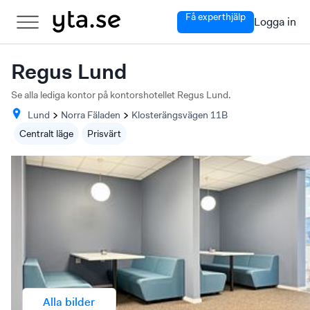
Få experthjälp
Logga in
Regus Lund
Se alla lediga kontor på kontorshotellet Regus Lund.
Lund
Norra Fäladen
Klosterängsvägen
11B
Centralt läge
Prisvärt
Alla bilder