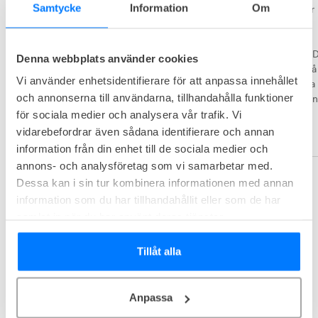
Samtycke
Information
Om
över i stort sett hela världen i fler än 120 länder, på över 3300 adresser 
och med mer än 8 miljoner människor som använder deras kontor. 

Regus kontorshotell passar företag av alla storlekar och varje budget. D
Denna webbplats använder cookies
har arbetsutrymmen i offentliga byggnader och servicecenter, samt på 
Vi använder enhetsidentifierare för att anpassa innehållet
flygplatser och järnvägsstationer – som dessutom får nya tillskott hela 
och annonserna till användarna, tillhandahålla funktioner
tiden. Hos Regus får man tillgång till ett stort globalt nätverk och ni kan 
arbeta närmare bostaden, närmare kunderna och närmare nya 
för sociala medier och analysera vår trafik. Vi
möjligheter.
vidarebefordrar även sådana identifierare och annan
information från din enhet till de sociala medier och
annons- och analysföretag som vi samarbetar med.
Området
Dessa kan i sin tur kombinera informationen med annan
information som du har tillhandahållit eller som de har
samlat in när du har använt deras tjänster.
Tillåt alla
Anpassa