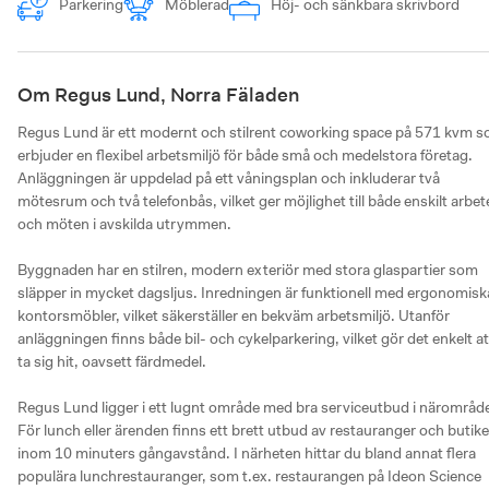
Parkering
Möblerad
Höj- och sänkbara skrivbord
Om Regus Lund, Norra Fäladen
Regus Lund är ett modernt och stilrent coworking space på 571 kvm s
erbjuder en flexibel arbetsmiljö för både små och medelstora företag. 
Anläggningen är uppdelad på ett våningsplan och inkluderar två 
mötesrum och två telefonbås, vilket ger möjlighet till både enskilt arbete
och möten i avskilda utrymmen.

Byggnaden har en stilren, modern exteriör med stora glaspartier som 
släpper in mycket dagsljus. Inredningen är funktionell med ergonomiska
kontorsmöbler, vilket säkerställer en bekväm arbetsmiljö. Utanför 
anläggningen finns både bil- och cykelparkering, vilket gör det enkelt att
ta sig hit, oavsett färdmedel.

Regus Lund ligger i ett lugnt område med bra serviceutbud i närområdet
För lunch eller ärenden finns ett brett utbud av restauranger och butiker
inom 10 minuters gångavstånd. I närheten hittar du bland annat flera 
populära lunchrestauranger, som t.ex. restaurangen på Ideon Science 