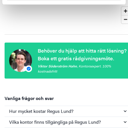
Behöver du hjälp att hitta rätt lösning?
Boka ett gratis rådgivningsmöte.
Viktor Söderström Hahn
,
Kontorsexpert
. 100%
kostnadsfritt
Vanliga frågor och svar
Hur mycket kostar Regus Lund?
Vilka kontor finns tillgängliga på Regus Lund?