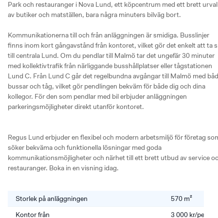
Park och restauranger i Nova Lund, ett köpcentrum med ett brett urval 
av butiker och matställen, bara några minuters bilväg bort.

Kommunikationerna till och från anläggningen är smidiga. Busslinjer 
finns inom kort gångavstånd från kontoret, vilket gör det enkelt att ta si
till centrala Lund. Om du pendlar till Malmö tar det ungefär 30 minuter 
med kollektivtrafik från närliggande busshållplatser eller tågstationen 
Lund C. Från Lund C går det regelbundna avgångar till Malmö med båd
bussar och tåg, vilket gör pendlingen bekväm för både dig och dina 
kollegor. För den som pendlar med bil erbjuder anläggningen 
parkeringsmöjligheter direkt utanför kontoret.

Regus Lund erbjuder en flexibel och modern arbetsmiljö för företag som
söker bekväma och funktionella lösningar med goda 
kommunikationsmöjligheter och närhet till ett brett utbud av service oc
restauranger. Boka in en visning idag.
Storlek på anläggningen
570 m²
Kontor från
3 000 kr/perso