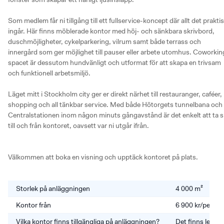
Som medlem får ni tillgång till ett fullservice-koncept där allt det praktis
ingår. Här finns möblerade kontor med höj- och sänkbara skrivbord, 
duschmöjligheter, cykelparkering, vilrum samt både terrass och 
innergård som ger möjlighet till pauser eller arbete utomhus. Coworkin
spacet är dessutom hundvänligt och utformat för att skapa en trivsam 
och funktionell arbetsmiljö.

Läget mitt i Stockholm city ger er direkt närhet till restauranger, caféer, 
shopping och all tänkbar service. Med både Hötorgets tunnelbana och 
Centralstationen inom någon minuts gångavstånd är det enkelt att ta si
till och från kontoret, oavsett var ni utgår ifrån.

Välkommen att boka en visning och upptäck kontoret på plats.
Storlek på anläggningen
4 000 m²
Kontor från
6 900 kr/perso
Vilka kontor finns tillgängliga på anläggningen?
Det finns lediga