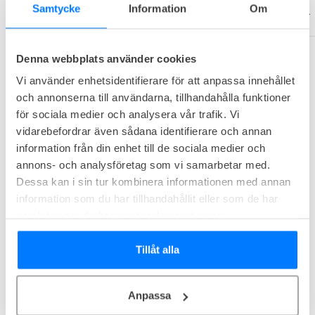
Vilka kontor finns tillgängliga på United Spaces
Samtycke
Information
Om
Kungsgatan 64?
Denna webbplats använder cookies
Vi använder enhetsidentifierare för att anpassa innehållet
Utforska andra kontorshotell i närheten
och annonserna till användarna, tillhandahålla funktioner
för sociala medier och analysera vår trafik. Vi
vidarebefordrar även sådana identifierare och annan
information från din enhet till de sociala medier och
annons- och analysföretag som vi samarbetar med.
Dessa kan i sin tur kombinera informationen med annan
information som du har tillhandahållit eller som de har
samlat in när du har använt deras tjänster.
Tillåt alla
Fabege Gamla Brogatan 29
Anpassa
Gamla Brogatan 29, Stockholm