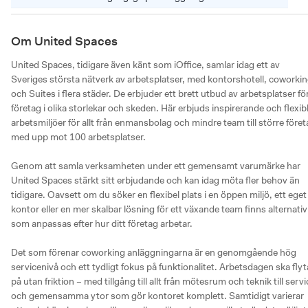
Om United Spaces
United Spaces, tidigare även känt som iOffice, samlar idag ett av 
Sveriges största nätverk av arbetsplatser, med kontorshotell, coworkin
och Suites i flera städer. De erbjuder ett brett utbud av arbetsplatser för
företag i olika storlekar och skeden. Här erbjuds inspirerande och flexibl
arbetsmiljöer för allt från enmansbolag och mindre team till större föret
med upp mot 100 arbetsplatser.

Genom att samla verksamheten under ett gemensamt varumärke har 
United Spaces stärkt sitt erbjudande och kan idag möta fler behov än 
tidigare. Oavsett om du söker en flexibel plats i en öppen miljö, ett eget 
kontor eller en mer skalbar lösning för ett växande team finns alternativ 
som anpassas efter hur ditt företag arbetar.

Det som förenar coworking anläggningarna är en genomgående hög 
servicenivå och ett tydligt fokus på funktionalitet. Arbetsdagen ska flyta
på utan friktion – med tillgång till allt från mötesrum och teknik till servic
och gemensamma ytor som gör kontoret komplett. Samtidigt varierar 