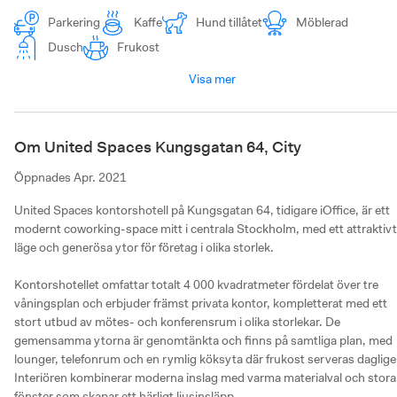
Parkering
Kaffe
Hund tillåtet
Möblerad
Dusch
Frukost
Visa mer
Om United Spaces Kungsgatan 64, City
Öppnades
Apr. 2021
United Spaces kontorshotell på Kungsgatan 64, tidigare iOffice, är ett 
modernt coworking-space mitt i centrala Stockholm, med ett attraktivt 
läge och generösa ytor för företag i olika storlek.

Kontorshotellet omfattar totalt 4 000 kvadratmeter fördelat över tre 
våningsplan och erbjuder främst privata kontor, kompletterat med ett 
stort utbud av mötes- och konferensrum i olika storlekar. De 
gemensamma ytorna är genomtänkta och finns på samtliga plan, med 
lounger, telefonrum och en rymlig köksyta där frukost serveras dagligen
Interiören kombinerar moderna inslag med varma materialval och stora 
fönster som skapar ett härligt ljusinsläpp.
