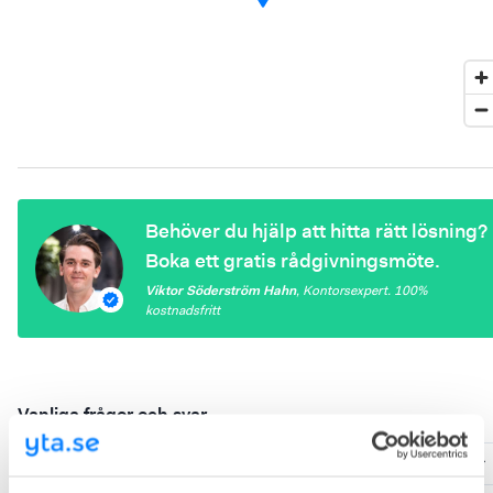
Behöver du hjälp att hitta rätt lösning?
Boka ett gratis rådgivningsmöte.
Viktor Söderström Hahn
,
Kontorsexpert
. 100%
kostnadsfritt
Vanliga frågor och svar
Hur mycket kostar United Spaces Kungsgatan 64?