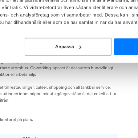
h generösa ytor för företag i olika storlek.

vår trafik. Vi vidarebefordrar även sådana identifierare och anna
nnons- och analysföretag som vi samarbetar med. Dessa kan i sin
tmeter fördelat över tre våningsplan och erbjuder främst 
har tillhandahållit eller som de har samlat in när du har använt 
bud av mötes- och konferensrum i olika storlekar. De 
 på samtliga plan, med lounger, telefonrum och en rymlig 
riören kombinerar moderna inslag med varma materialval och 
p.

Anpassa
e-koncept där allt det praktiska ingår. Här finns möblerade kontor 
gheter, cykelparkering, vilrum samt både terrass och 
er arbete utomhus. Coworking-spacet är dessutom hundvänligt 
tionell arbetsmiljö.

t till restauranger, caféer, shopping och all tänkbar service. 
tationen inom någon minuts gångavstånd är det enkelt att ta 
från.

kontoret på plats.