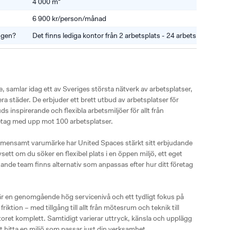
4 000 m²
6 900 kr/person/månad
ingen?
Det finns lediga kontor från 2 arbetsplats - 24 arbetsplatser.
, samlar idag ett av Sveriges största nätverk av arbetsplatser, 
a städer. De erbjuder ett brett utbud av arbetsplatser för 
ds inspirerande och flexibla arbetsmiljöer för allt från 
etag med upp mot 100 arbetsplatser.

ensamt varumärke har United Spaces stärkt sitt erbjudande 
ett om du söker en flexibel plats i en öppen miljö, ett eget 
xande team finns alternativ som anpassas efter hur ditt företag 
 en genomgående hög servicenivå och ett tydligt fokus på 
iktion – med tillgång till allt från mötesrum och teknik till 
et komplett. Samtidigt varierar uttryck, känsla och upplägg 
tt hitta en miljö som passar just din verksamhet.
