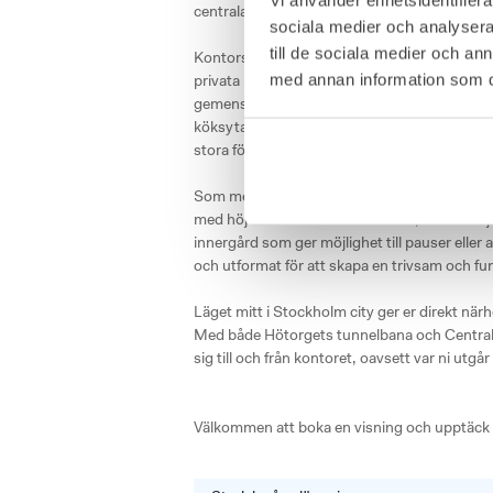
centrala Stockholm, med ett attraktivt läge oc
sociala medier och analysera 
till de sociala medier och a
Kontorshotellet omfattar totalt 4 000 kvadra
med annan information som du 
privata kontor, kompletterat med ett stort ut
gemensamma ytorna är genomtänkta och finns
köksyta där frukost serveras dagligen. Inte
stora fönster som skapar ett härligt ljusinsläp
Som medlem får ni tillgång till ett fullservic
med höj- och sänkbara skrivbord, duschmöjli
innergård som ger möjlighet till pauser ell
och utformat för att skapa en trivsam och funk
Läget mitt i Stockholm city ger er direkt närhe
Med både Hötorgets tunnelbana och Centrals
sig till och från kontoret, oavsett var ni utgår i
Välkommen att boka en visning och upptäck 