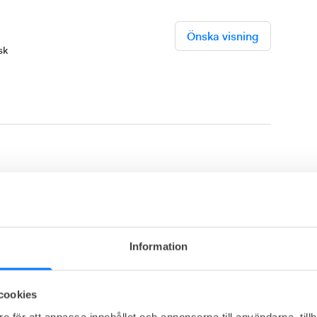
Önska visning
sk
et
Möblerad
Dusch
Frukost
ass/innergård
Vilorum
Visa mer
Information
gatan 64, City
cookies
, tidigare iOffice, är ett modernt coworking-space mitt i 
e för att anpassa innehållet och annonserna till användarna, tillh