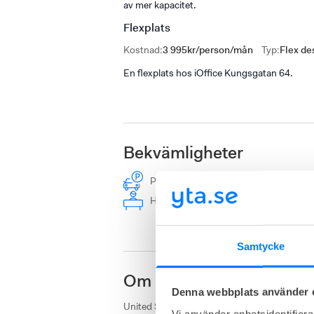
av mer kapacitet.
Flexplats
Kostnad
:
3 995kr/person/mån
Typ
:
Flex de
En flexplats hos iOffice Kungsgatan 64.
Bekvämligheter
Parkering
Kaffe
Hund tillåt
Höj- och sänkbara skrivbord
Ter
Samtycke
Om United Spaces Kungs
Denna webbplats använder 
United Spaces kontorshotell på Kungsgatan 64
Vi använder enhetsidentifierar