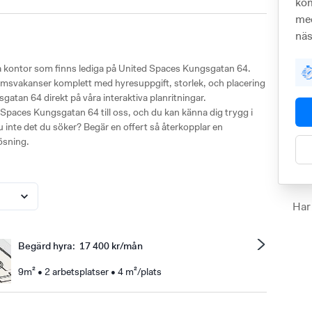
kom
med
näs
ka kontor som finns lediga på United Spaces Kungsgatan 64.
a rumsvakanser komplett med hyresuppgift, storlek, och placering
an 64 direkt på våra interaktiva planritningar.
d Spaces Kungsgatan 64 till oss, och du kan känna dig trygg i
 du inte det du söker? Begär en offert så återkopplar en
ösning.
Har
Begärd hyra
:
17 400 kr/mån
9m² • 2 arbetsplatser • 4 m²/plats