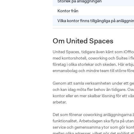
Storlek på anläggningen
Kontor från
Vilka kontor finns tillgängliga på anläggn
Om United Spaces
United Spaces, tidigare även känt som iOffice
med kontorshotell, coworking och Suites i fler
företag i olika storlekar och skeden. Här erbju
enmansbolag och mindre team till större för
Genom att samla verksamheten under ett gem
och kan idag möta fler behov än tidigare. Oavs
kontor eller en mer skalbar lösning för ett vä
arbetar.

Det som förenar coworking anläggningarna är
funktionalitet. Arbetsdagen ska flyta på utan fr
service och gemensamma ytor som gör kontor
mellan olika adresser, vilket gör det möjligt a