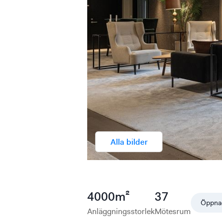
Alla bilder
4000
m²
37
Öppna
Anläggningsstorlek
Mötesrum