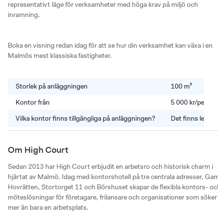
representativt läge för verksamheter med höga krav på miljö och 
inramning.

Boka en visning redan idag för att se hur din verksamhet kan växa i en 
Malmös mest klassiska fastigheter.
Storlek på anläggningen
100 m²
Kontor från
5 000 kr/perso
Vilka kontor finns tillgängliga på anläggningen?
Det finns lediga
Om High Court
Sedan 2013 har High Court erbjudit en arbetsro och historisk charm i 
hjärtat av Malmö. Idag med kontorshotell på tre centrala adresser, Gam
Hovrätten, Stortorget 11 och Börshuset skapar de flexibla kontors- och
möteslösningar för företagare, frilansare och organisationer som söker 
mer än bara en arbetsplats. 
