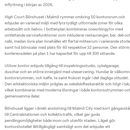
inflyttning i början av 2026.

High Court Börshuset i Malmö rymmer omkring 50 kontorsrum och 
erbjuder en varierad miljö med fyra tydligt utformade zoner för olika 
arbetssätt och behov. I bottenplan kombineras coworkingytor med 
omfattande servicefunktioner som inkluderar restauranger, bar, deli och
café, medan övre plan innehåller ett flertal mötesrum i varierande storle
samt två börssalar med plats för 40 respektive 32 personer. Den större 
konferensdelen på plan 1 har kapacitet för upp till 300 sittande.

Utöver kontor erbjuds tillgång till inspelningsstudio, cykelgarage, 
duschar och en större innergård med uteservering. Hundar är välkomna 
kontorsrummen, och kaffe, te samt frukost ingår i det dagliga utbudet. 
Den arkitektoniska miljön präglas av sekelskifteskaraktär och högt i tak,
vilket kombineras med moderna lösningar i både kontorsutrymmen och
gemensamma delar.

Börshuset ligger i direkt anslutning till Malmö City med kort gångavstå
till Centralstationen och kollektivtrafik, vilket ger goda 
pendlingsmöjligheter både inom och utanför staden. Läget gör 
kontorshotellet lättillgängligt samtidigt som det erbjuder ett 