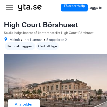
Få experthjälp
Logga in
High Court Börshuset
Se alla lediga kontor på kontorshotellet High Court Börshuset.
Malmö
Inre Hamnen
Skeppsbron
2
Historisk byggnad
Centralt läge
Alla bilder