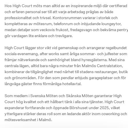
Hos High Court möts man alltid av en inspirerande miljö där certifierad 
och erfaren personal ser till att varje arbetsdag präglas av både 
professionalitet och trivsel. Kontorsrummen varierar i storlek och 
kompletteras av mötesrum, telefonrum och inbjudande loungeytor, 
medan detaljer som veckovis frukost, fredagsvagn och bekväma pentry
gör vardagen lite enklare och trevligare. 

High Court lägger stor vikt vid gemenskap och arrangerar regelbundet 
sociala evenemang, after works samt årliga sommar- och julfester som 
främjar nätverkande och samhörighet bland hyresgästerna. Med sina 
centrala lägen, alltid bara några minuter från Malmös Centralstation, 
kombinerar de tillgänglighet med närhet till stadens restauranger, butike
och grönområden. För den som pendlar erbjuds garageplatser och för 
långväga gäster finns förmånliga hotellavtal. 

Som medlem i Svenska Möten och Skånska Möten garanterar High 
Court hög kvalitet och ett hållbart tänk i alla sina tjänster. High Court 
expanderar fortfarande och öppnade Börshuset under 2025, vilket 
ytterligare stärker deras roll som en ledande aktör inom coworking och 
mötesverksamhet i Malmö.