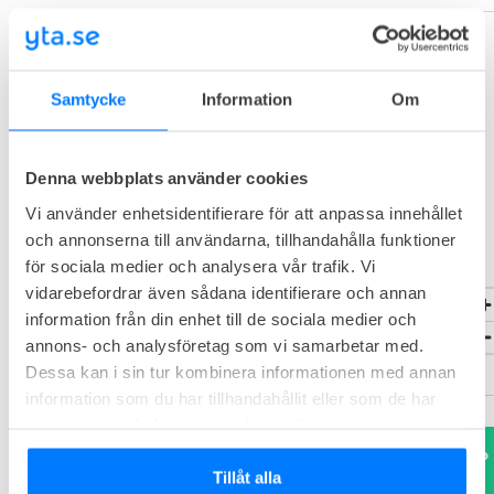
Området
Samtycke
Information
Om
Denna webbplats använder cookies
Vi använder enhetsidentifierare för att anpassa innehållet
och annonserna till användarna, tillhandahålla funktioner
för sociala medier och analysera vår trafik. Vi
vidarebefordrar även sådana identifierare och annan
information från din enhet till de sociala medier och
annons- och analysföretag som vi samarbetar med.
Dessa kan i sin tur kombinera informationen med annan
information som du har tillhandahållit eller som de har
samlat in när du har använt deras tjänster.
Behöver du hjälp att hitta rätt lösning?
Tillåt alla
Boka ett gratis rådgivningsmöte.