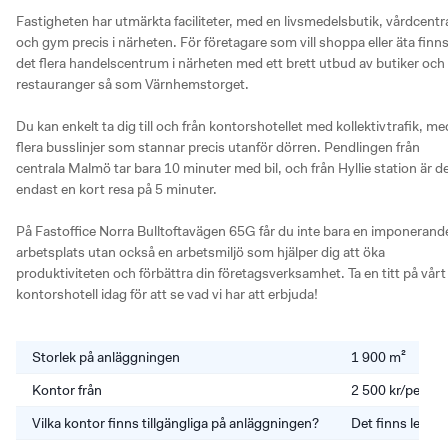
Fastigheten har utmärkta faciliteter, med en livsmedelsbutik, vårdcentra
och gym precis i närheten. För företagare som vill shoppa eller äta finns
det flera handelscentrum i närheten med ett brett utbud av butiker och 
restauranger så som Värnhemstorget.

Du kan enkelt ta dig till och från kontorshotellet med kollektivtrafik, med
flera busslinjer som stannar precis utanför dörren. Pendlingen från 
centrala Malmö tar bara 10 minuter med bil, och från Hyllie station är de
endast en kort resa på 5 minuter.

På Fastoffice Norra Bulltoftavägen 65G får du inte bara en imponerande
arbetsplats utan också en arbetsmiljö som hjälper dig att öka 
produktiviteten och förbättra din företagsverksamhet. Ta en titt på vårt 
kontorshotell idag för att se vad vi har att erbjuda!
Storlek på anläggningen
1 900 m²
Kontor från
2 500 kr/perso
Vilka kontor finns tillgängliga på anläggningen?
Det finns lediga