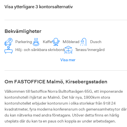
Visa ytterligare 3 kontorsalternativ
Bekvämligheter
Parkering
Kaffe
Möblerad
Dusch
Höj- och sänkbara skrivbord
Terass/innergård
Visa mer
Om FASTOFFICE Malmö, Kirsebergsstaden
Välkommen till fastoffice Norra Bulltoftavägen 65G, ett imponerande 
kontorshotell i hjärtat av Malmö. Det här nya, 1900kvm stora 
kontorshotellet erbjuder kontorsrum i olika storlekar från 9 till 24 
kvadratmeter, fyra moderna konferensrum och gemensamhetsytor där 
du kan nätverka med andra företagare. Utöver detta finns en härlig 
uteplats där du kan ta en paus och koppla av under arbetsdagen.
