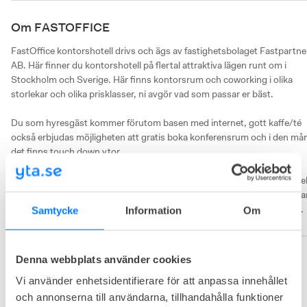
Om FASTOFFICE
FastOffice kontorshotell drivs och ägs av fastighetsbolaget Fastpartner
AB. Här finner du kontorshotell på flertal attraktiva lägen runt om i 
Stockholm och Sverige. Här finns kontorsrum och coworking i olika 
storlekar och olika prisklasser, ni avgör vad som passar er bäst.

Du som hyresgäst kommer förutom basen med internet, gott kaffe/té 
också erbjudas möjligheten att gratis boka konferensrum och i den mån
det finns touch down ytor.

FastOffices vision är att skapa attraktiva och genomtänka kontorshotell
där ni som företag kan få växa. Genom trevliga lokaler, smarta lösningar
och flexibilitet som ledord erbjuder de bra och prisvärda kontorshotell.
Samtycke
Information
Om
Denna webbplats använder cookies
Området
Vi använder enhetsidentifierare för att anpassa innehållet
och annonserna till användarna, tillhandahålla funktioner