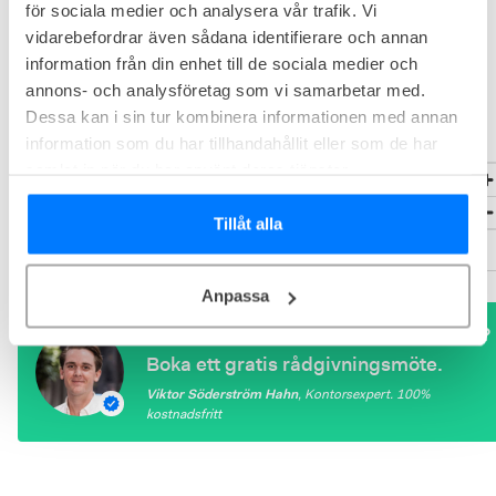
för sociala medier och analysera vår trafik. Vi
vidarebefordrar även sådana identifierare och annan
information från din enhet till de sociala medier och
annons- och analysföretag som vi samarbetar med.
Dessa kan i sin tur kombinera informationen med annan
information som du har tillhandahållit eller som de har
samlat in när du har använt deras tjänster.
Tillåt alla
Anpassa
Behöver du hjälp att hitta rätt lösning?
Boka ett gratis rådgivningsmöte.
Viktor Söderström Hahn
,
Kontorsexpert
. 100%
kostnadsfritt