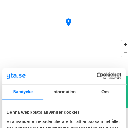
Behöver du hjälp att hitta rätt lösning?
Boka ett gratis rådgivningsmöte.
Samtycke
Information
Om
Tim Hodell
,
Kontorsexpert
. 100%
kostnadsfritt
Denna webbplats använder cookies
Vi använder enhetsidentifierare för att anpassa innehållet
Vanliga frågor och svar
och annonserna till användarna, tillhandahålla funktioner