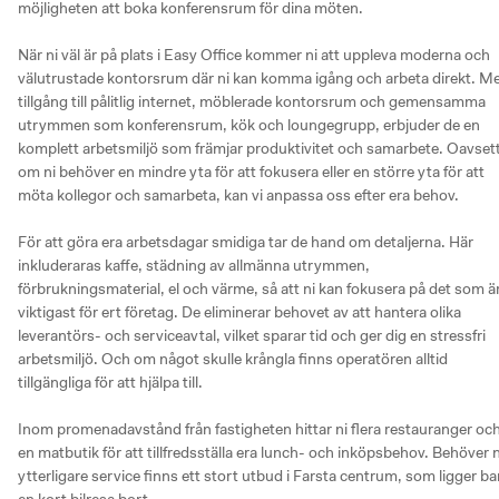
möjligheten att boka konferensrum för dina möten. 

När ni väl är på plats i Easy Office kommer ni att uppleva moderna och 
välutrustade kontorsrum där ni kan komma igång och arbeta direkt. Me
tillgång till pålitlig internet, möblerade kontorsrum och gemensamma 
utrymmen som konferensrum, kök och loungegrupp, erbjuder de en 
komplett arbetsmiljö som främjar produktivitet och samarbete. Oavsett
om ni behöver en mindre yta för att fokusera eller en större yta för att 
möta kollegor och samarbeta, kan vi anpassa oss efter era behov.

För att göra era arbetsdagar smidiga tar de hand om detaljerna. Här 
inkluderaras kaffe, städning av allmänna utrymmen, 
förbrukningsmaterial, el och värme, så att ni kan fokusera på det som är
viktigast för ert företag. De eliminerar behovet av att hantera olika 
leverantörs- och serviceavtal, vilket sparar tid och ger dig en stressfri 
arbetsmiljö. Och om något skulle krångla finns operatören alltid 
tillgängliga för att hjälpa till.

Inom promenadavstånd från fastigheten hittar ni flera restauranger och
en matbutik för att tillfredsställa era lunch- och inköpsbehov. Behöver ni
ytterligare service finns ett stort utbud i Farsta centrum, som ligger bar
en kort bilresa bort.
