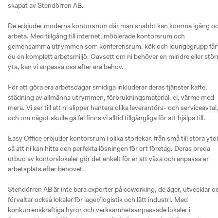
skapat av Stendörren AB. 

De erbjuder moderna kontorsrum där man snabbt kan komma igång oc
arbeta. Med tillgång till internet, möblerade kontorsrum och 
gemensamma utrymmen som konferensrum, kök och loungegrupp får 
du en komplett arbetsmiljö. Oavsett om ni behöver en mindre eller störr
yta, kan vi anpassa oss efter era behov.

För att göra era arbetsdagar smidiga inkluderar deras tjänster kaffe, 
städning av allmänna utrymmen, förbrukningsmaterial, el, värme med 
mera. Vi ser till att ni slipper hantera olika leverantörs- och serviceavtal,
och om något skulle gå fel finns vi alltid tillgängliga för att hjälpa till.

Easy Office erbjuder kontorsrum i olika storlekar, från små till stora ytor,
så att ni kan hitta den perfekta lösningen för ert företag. Deras breda 
utbud av kontorslokaler gör det enkelt för er att växa och anpassa er 
arbetsplats efter behovet.

Stendörren AB är inte bara experter på coworking, de äger, utvecklar oc
förvaltar också lokaler för lager/logistik och lätt industri. Med 
konkurrenskraftiga hyror och verksamhetsanpassade lokaler i 