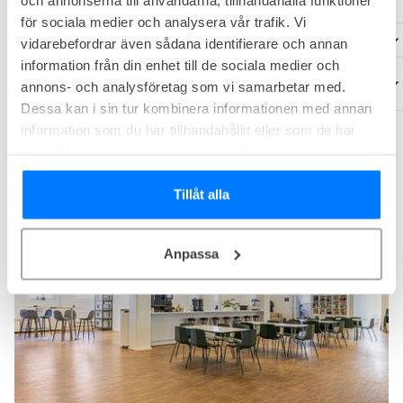
för sociala medier och analysera vår trafik. Vi
Hur mycket kostar Easy Office Skarpnäck?
vidarebefordrar även sådana identifierare och annan
information från din enhet till de sociala medier och
Vilka kontor finns tillgängliga på Easy Office
annons- och analysföretag som vi samarbetar med.
Skarpnäck?
Dessa kan i sin tur kombinera informationen med annan
information som du har tillhandahållit eller som de har
samlat in när du har använt deras tjänster.
Utforska andra kontorshotell i närheten
Tillåt alla
Anpassa