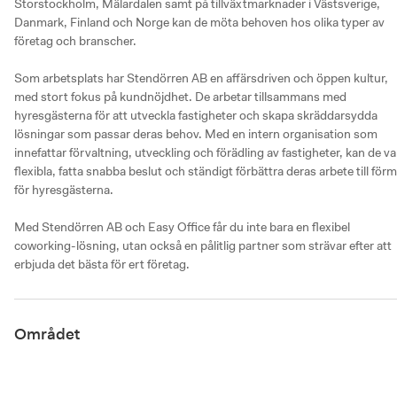
Storstockholm, Mälardalen samt på tillväxtmarknader i Västsverige, 
Danmark, Finland och Norge kan de möta behoven hos olika typer av 
företag och branscher.

Som arbetsplats har Stendörren AB en affärsdriven och öppen kultur, 
med stort fokus på kundnöjdhet. De arbetar tillsammans med 
hyresgästerna för att utveckla fastigheter och skapa skräddarsydda 
lösningar som passar deras behov. Med en intern organisation som 
innefattar förvaltning, utveckling och förädling av fastigheter, kan de var
flexibla, fatta snabba beslut och ständigt förbättra deras arbete till förm
för hyresgästerna.

Med Stendörren AB och Easy Office får du inte bara en flexibel 
coworking-lösning, utan också en pålitlig partner som strävar efter att 
erbjuda det bästa för ert företag.
Området