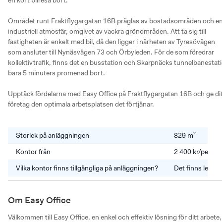
Området runt Fraktflygargatan 16B präglas av bostadsområden och en
industriell atmosfär, omgivet av vackra grönområden. Att ta sig till 
fastigheten är enkelt med bil, då den ligger i närheten av Tyresövägen 
som ansluter till Nynäsvägen 73 och Örbyleden. För de som föredrar 
kollektivtrafik, finns det en busstation och Skarpnäcks tunnelbanestati
bara 5 minuters promenad bort.

Upptäck fördelarna med Easy Office på Fraktflygargatan 16B och ge dit
företag den optimala arbetsplatsen det förtjänar.
Storlek på anläggningen
829 m²
Kontor från
2 400 kr/perso
Vilka kontor finns tillgängliga på anläggningen?
Det finns lediga
Om Easy Office
Välkommen till Easy Office, en enkel och effektiv lösning för ditt arbete, 