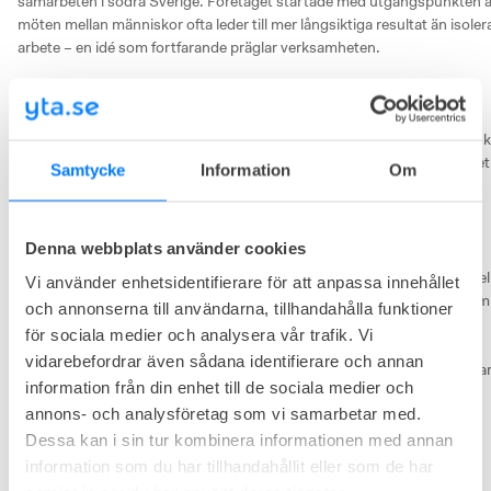
samarbeten i södra Sverige. Företaget startade med utgångspunkten at
möten mellan människor ofta leder till mer långsiktiga resultat än isolera
arbete – en idé som fortfarande präglar verksamheten.

Grunden för Altitudes arbete är en kombination av nyfikenhet, vilja till 
förändring och en stark tro på samverkan mellan näringsliv, offentlig 
sektor, forskning och civilsamhälle. Företaget fungerar både som fysisk 
mötesplats och som katalysator för nya samarbeten och lösningar. Det 
Samtycke
Information
Om
görs bland annat genom coworkingytor, projektledning, strategiskt 
samarbete och skräddarsydda processer för tvärsektoriella initiativ.

I företagets lokaler erbjuds konferens- och mötestjänster med allt från 
Denna webbplats använder cookies
teknik och moderatorstöd till mat, service och mötesrum för 5 till 400 
personer. Verksamheten fokuserar inte enbart på att erbjuda funktionell
Vi använder enhetsidentifierare för att anpassa innehållet
mötesmiljöer – överskott återinvesteras i egna projekt och initiativ som 
och annonserna till användarna, tillhandahålla funktioner
främjar hållbar utveckling, demokrati och social inkludering.

för sociala medier och analysera vår trafik. Vi
vidarebefordrar även sådana identifierare och annan
Altitude finns idag på flera orter, däribland Malmö och Lund, och spelar
information från din enhet till de sociala medier och
en aktiv roll i att koppla samman forskningsmiljöer med näringsliv och 
annons- och analysföretag som vi samarbetar med.
samhällsaktörer. Genom att skapa arenor för kunskapsutbyte och 
praktisk samverkan vill Altitude bidra till att komplexa 
Dessa kan i sin tur kombinera informationen med annan
samhällsutmaningar hanteras gemensamt – med fler perspektiv vid 
information som du har tillhandahållit eller som de har
bordet.