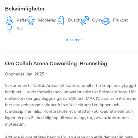
Bekvämligheter
Kaffe
Möblerad
Dusch
Gym
Frukost
Bar
Visa mer
Om Collab Arena Coworking, Brunnshög
Öppnades
Jan. 2025
Välkommen till Collab Arena: ett kontorshotell i The Loop, en nybyggd 
fastighet i Lunds framväxande innovationsdistrikt Science Village. Här, 
mellan forskningsanläggningarna ESS och MAX IV, samlas entreprenöre
forskare och organisationer från olika sektorer i en öppen och 
tvärdisciplinär miljö. Kontorshotellet omfattar 750 kvadratmeter och 
ligger på plan 2, med tillgång till coworkingytor, privata kontor och 
mötesrum.

Altitude är operatören bakom Collab Arena och erbjuder mer än bara 