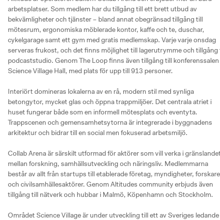
arbetsplatser. Som medlem har du tillgång till ett brett utbud av 
bekvämligheter och tjänster – bland annat obegränsad tillgång till 
mötesrum, ergonomiska möblerade kontor, kaffe och te, duschar, 
cykelgarage samt ett gym med gratis medlemskap. Varje varje onsdag 
serveras frukost, och det finns möjlighet till lagerutrymme och tillgång ti
podcaststudio. Genom The Loop finns även tillgång till konferenssalen 
Science Village Hall, med plats för upp till 913 personer.

Interiört domineras lokalerna av en rå, modern stil med synliga 
betongytor, mycket glas och öppna trappmiljöer. Det centrala atriet i 
huset fungerar både som en informell mötesplats och eventyta. 
Trappscenen och gemensamhetsytorna är integrerade i byggnadens 
arkitektur och bidrar till en social men fokuserad arbetsmiljö.

Collab Arena är särskilt utformad för aktörer som vill verka i gränslandet
mellan forskning, samhällsutveckling och näringsliv. Medlemmarna 
består av allt från startups till etablerade företag, myndigheter, forskare 
och civilsamhällesaktörer. Genom Altitudes community erbjuds även 
tillgång till nätverk och hubbar i Malmö, Köpenhamn och Stockholm.

Området Science Village är under utveckling till ett av Sveriges ledande 