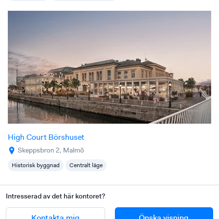
High Court Börshuset
Skeppsbron 2, Malmö
Historisk byggnad
Centralt läge
Intresserad av det här kontoret?
Kontakta mig
Önska visning