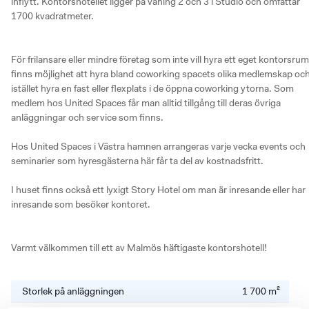
inflytt. Kontorshotellet ligger på våning 2 och 3 i Studio och omfattar 
1700 kvadratmeter.

För frilansare eller mindre företag som inte vill hyra ett eget kontorsrum 
finns möjlighet att hyra bland coworking spacets olika medlemskap och
istället hyra en fast eller flexplats i de öppna coworking ytorna. Som 
medlem hos United Spaces får man alltid tillgång till deras övriga 
anläggningar och service som finns.

Hos United Spaces i Västra hamnen arrangeras varje vecka events och 
seminarier som hyresgästerna här får ta del av kostnadsfritt. 

I huset finns också ett lyxigt Story Hotel om man är inresande eller har 
inresande som besöker kontoret. 

Varmt välkommen till ett av Malmös häftigaste kontorshotell!
Storlek på anläggningen
1 700 m²