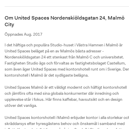
Om United Spaces Nordenskiöldsgatan 24, Malmö
City
Öppnades
Aug. 2017
I det häftiga och populära Studio-huset i Västra Hamnen i Malmö är 
United Spaces beläget på en av Malmös bästa adresser - 
Nordenskiöldsgatan 24 ett stenkast från Malmö C och universitetet. 
Fastigheten Studio ägs och förvaltas av fastighetsbolaget Castellum, 
som även äger United Spaces med kontorshotell runt om i Sverige. Der
kontorshotell i Malmö är det sydligaste belägna. 

United Spaces Malmö är ett väldigt modernt och häftigt kontorshotell 
och jämförs ofta med sina globala konkurrenter där inredning och 
upplevelse står i fokus. Här finns kaffebar, havsutsikt och en design 
utöver det vanliga. 

United Spaces kontorshotell i Malmö erbjuder kontor i alla storlekar och
skräddarsys efter hyresgästens behov och önskemål i samband med 