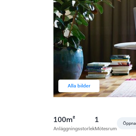
Alla bilder
100
m²
1
Öppna
Anläggningsstorlek
Mötesrum