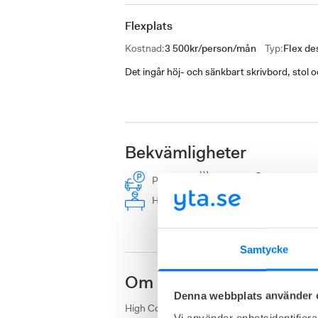
Flexplats
Kostnad
:
3 500kr/person/mån
Typ
:
Flex de
Det ingår höj- och sänkbart skrivbord, stol 
Bekvämligheter
Parkering
Kaffe
Hund tillåt
Höj- och sänkbara skrivbord
Ter
Samtycke
Om High Court Malmö, M
Denna webbplats använder 
High Court i centrala Malmö är ett unikt ko
Vi använder enhetsidentifierar