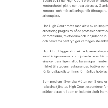
Sedan 2013 har High Court erbjudit en arbets
kontorshotell på tre centrala adresser, Gaml
kontors- och möteslösningar för företagare, 
arbetsplats. 

Hos High Court möts man alltid av en inspirera
arbetsdag präglas av både professionalitet o
av mötesrum, telefonrum och inbjudande lou
och bekväma pentryn gör vardagen lite enklare
High Court lägger stor vikt vid gemenskap o
samt årliga sommar- och julfester som främ
sina centrala lägen, alltid bara några minute
närhet till stadens restauranger, butiker oc
för långväga gäster finns förmånliga hotellavta
Som medlem i Svenska Möten och Skånska Möt
i alla sina tjänster. High Court expanderar f
stärker deras roll som en ledande aktör in