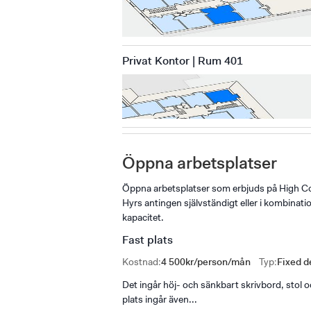
Privat Kontor | Rum 401
Öppna arbetsplatser
Öppna arbetsplatser som erbjuds på High Co
Hyrs antingen självständigt eller i kombin
kapacitet.
Fast plats
Kostnad
:
4 500kr/person/mån
Typ
:
Fixed d
Det ingår höj- och sänkbart skrivbord, stol o
plats ingår även...