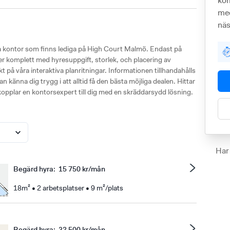
kom
med
näs
ka kontor som finns lediga på High Court Malmö. Endast på
nser komplett med hyresuppgift, storlek, och placering av
å våra interaktiva planritningar. Informationen tillhandahålls
n känna dig trygg i att alltid få den bästa möjliga dealen. Hittar
rkopplar en kontorsexpert till dig med en skräddarsydd lösning.
Har
Begärd hyra
:
15 750 kr/mån
18m² • 2 arbetsplatser • 9 m²/plats
Begärd hyra
:
32 500 kr/mån