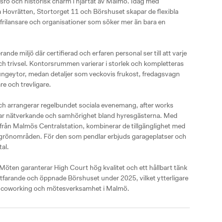
ro och historisk charm i hjärtat av Malmö. Idag med 
a Hovrätten, Stortorget 11 och Börshuset skapar de flexibla 
frilansare och organisationer som söker mer än bara en 
nde miljö där certifierad och erfaren personal ser till att varje 
ch trivsel. Kontorsrummen varierar i storlek och kompletteras 
ngeytor, medan detaljer som veckovis frukost, fredagsvagn 
 och trevligare. 

ch arrangerar regelbundet sociala evenemang, after works 
jar nätverkande och samhörighet bland hyresgästerna. Med 
r från Malmös Centralstation, kombinerar de tillgänglighet med 
h grönområden. För den som pendlar erbjuds garageplatser och 
l. 

en garanterar High Court hög kvalitet och ett hållbart tänk 
ortfarande och öppnade Börshuset under 2025, vilket ytterligare 
om coworking och mötesverksamhet i Malmö.