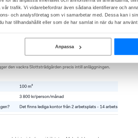
ttsbyggnad precis vid kanalen och när ni har gått in genom 
vår trafik. Vi vidarebefordrar även sådana identifierare och anna
den vackra entréhallen möts både ni och era gäster av ett 
nnons- och analysföretag som vi samarbetar med. Dessa kan i sin
har tillhandahållit eller som de har samlat in när du har använt 
rna 7-40 kvm med tillgång till mötesrum, telefonrum och fina 
ost och med jämna mellanrum arrangeras sociala evenemang 
Anpassa
nför kontoret finns hela stadens utbud av restauranger och 
ggnaden och goda kommunikationer finns på gångavstånd. För 
gger den vackra Slottsträdgården precis intill anläggningen.
100 m²
3 800 kr/person/månad
ingen?
Det finns lediga kontor från 2 arbetsplats - 14 arbetsplatser.