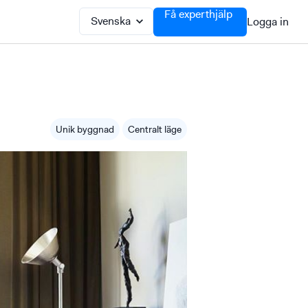
Få experthjälp
Logga in
Unik byggnad
Centralt läge