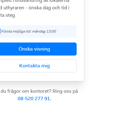
plett rundvandring av lokalerna
 uthyraren - önska dag och tid i
ta steg
Första möjliga tid: måndag 13:00
Önska visning
Kontakta mig
 du frågor om kontoret? Ring oss på
08-520 277 91
.