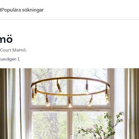
t
Populära sökningar
lmö
gh Court Malmö.
usvägen
1