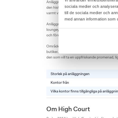
Anläggningen ligger en vacker 100-årig hovrä
sociala medier och analysera 
den historiska kopparporten och kommit in i 
till de sociala medier och a
varmt välkomnande av deras receptionist. 

med annan information som du 
Anläggningen erbjuder kontorsrum i storleka
loungeytor. En gång i veckan serveras fruk
och föreläsningar. 

Området kring High Court är centralt och uta
butiker. Parkering finns i anslutnng till by
den som vill ta en uppfriskande promenad, li
Storlek på anläggningen
Kontor från
Vilka kontor finns tillgängliga på anläggn
Om High Court