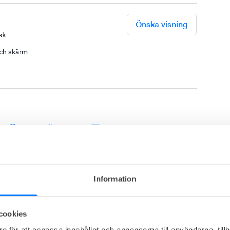
Önska visning
sk
och skärm
et
Dusch
Frukost
Bar
ass/innergård
Cykelparkering
Visa mer
Information
almö City
cookies
ntorshotell med både wow-faktor och hemmakänsla. 
e för att anpassa innehållet och annonserna till användarna, tillh