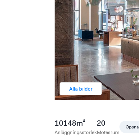
Alla bilder
10148
m²
20
Öppna
Anläggningsstorlek
Mötesrum