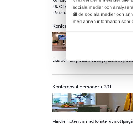
Konferensrum som finns tillgängliga att hyr
28. Gör en förfrågan nedan för att komma i 
sociala medier och analysera 
nästa konferens.
till de sociala medier och a
med annan information som du 
Konferens 70 personer • 202
Ljus och luftig lokal med dagsljusinsläpp från f
Konferens 4 personer • 301
Mindre mötesrum med fönster ut mot ljusgård