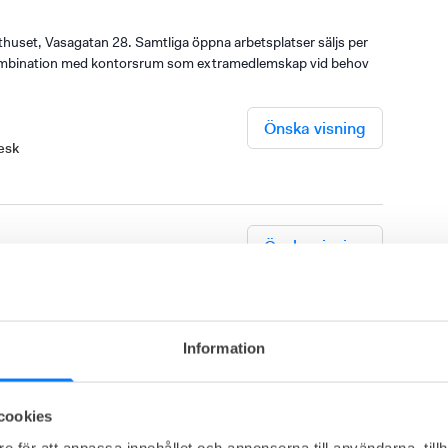
huset, Vasagatan 28. Samtliga öppna arbetsplatser säljs per
 kombination med kontorsrum som extramedlemskap vid behov
Önska visning
esk
Önska visning
sk
oungeytorna hos 7A.
Information
srum
cookies
e för att anpassa innehållet och annonserna till användarna, tillh