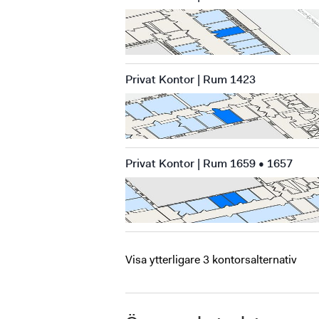
Privat Kontor | Rum 1423
Privat Kontor | Rum 1659 • 1657
Visa ytterligare 3 kontorsalternativ