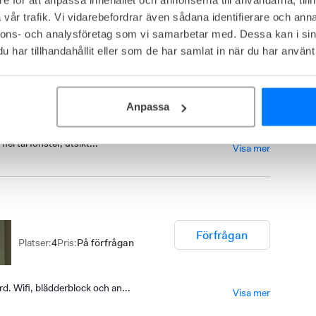
a som hyresgäst eller extern kund hos 7A Posthuset, Vasagatan
kontakt med hyresvärden för att boka ett mötesrum för din
vår trafik. Vi vidarebefordrar även sådana identifierare och anna
nnons- och analysföretag som vi samarbetar med. Dessa kan i sin
har tillhandahållit eller som de har samlat in när du har använt 
Förfrågan
Platser
:
70
Pris
:
På förfrågan
Anpassa
lertal fönster, utsikt...
Visa mer
Förfrågan
Platser
:
4
Pris
:
På förfrågan
. Wifi, blädderblock och an...
Visa mer