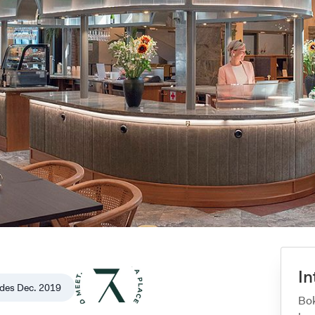
In
des
Dec. 2019
Bok