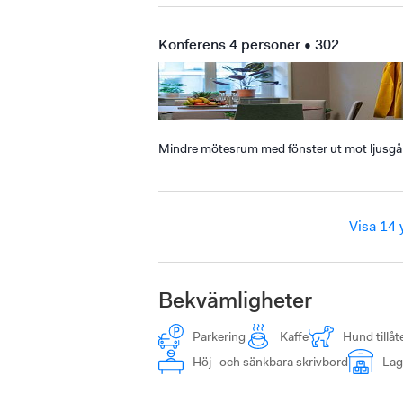
Konferens 4 personer • 302
Mindre mötesrum med fönster ut mot ljusgård
Visa 14 
Bekvämligheter
Parkering
Kaffe
Hund tillåt
Höj- och sänkbara skrivbord
Lag