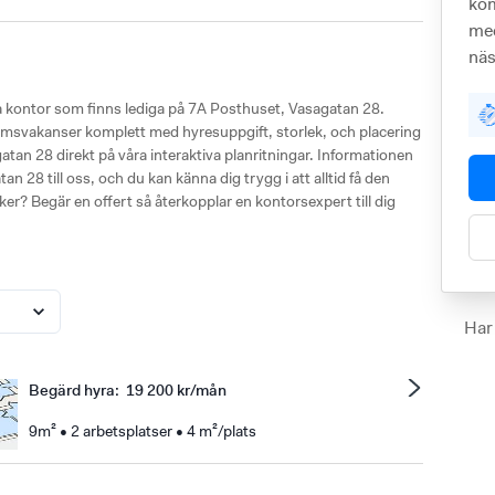
kom
med
näs
ka kontor som finns lediga på 7A Posthuset, Vasagatan 28.
a rumsvakanser komplett med hyresuppgift, storlek, och placering
n 28 direkt på våra interaktiva planritningar. Informationen
n 28 till oss, och du kan känna dig trygg i att alltid få den
ker? Begär en offert så återkopplar en kontorsexpert till dig
Har
Begärd hyra
:
19 200 kr/mån
9m² • 2 arbetsplatser • 4 m²/plats