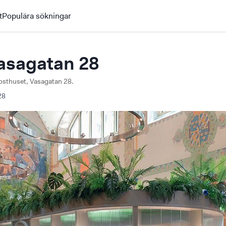
t
Populära sökningar
asagatan 28
Posthuset, Vasagatan 28.
28