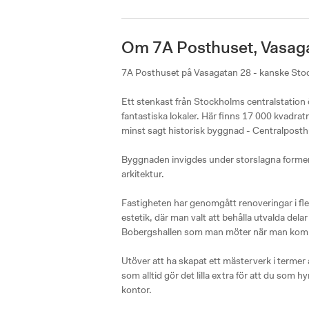
Om 7A Posthuset, Vasaga
7A Posthuset på Vasagatan 28 - kanske Stoc
Ett stenkast från Stockholms centralstation 
fantastiska lokaler. Här finns 17 000 kvadratm
minst sagt historisk byggnad - Centralposth
Byggnaden invigdes under storslagna former
arkitektur. 

Fastigheten har genomgått renoveringar i fl
estetik, där man valt att behålla utvalda dela
Bobergshallen som man möter när man kommer
Utöver att ha skapat ett mästerverk i termer 
som alltid gör det lilla extra för att du som h
kontor. 
