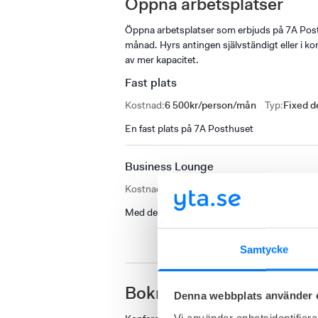
Öppna arbetsplatser
Öppna arbetsplatser som erbjuds på 7A Post
månad. Hyrs antingen självständigt eller i
av mer kapacitet.
Fast plats
Kostnad
:
6 500kr/person/mån
Typ
:
Fixed d
En fast plats på 7A Posthuset
Business Lounge
Kostnad
:
5 900kr/person/mån
Typ
:
Flex de
Med detta medlemsskap får du access till l
Samtycke
Bokningsbara konferen
Denna webbplats använder 
Vi använder enhetsidentifierar