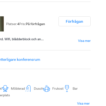
Förfrågan
Platser
:
4
Pris
:
På förfrågan
. Wifi, blädderblock och an...
Visa mer
ytterligare konferensrum
et
Möblerad
Dusch
Frukost
Bar
erplats
Visa mer