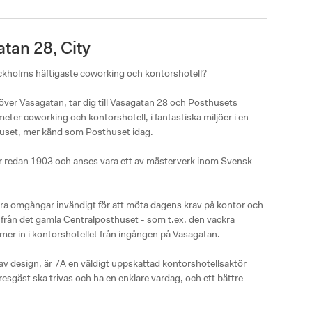
tan 28, City
kholms häftigaste coworking och kontorshotell?

över Vasagatan, tar dig till Vasagatan 28 och Posthusets 
eter coworking och kontorshotell, i fantastiska miljöer i en 
uset, mer känd som Posthuset idag. 

 redan 1903 och anses vara ett av mästerverk inom Svensk 
era omgångar invändigt för att möta dagens krav på kontor och 
r från det gamla Centralposthuset - som t.ex. den vackra 
 in i kontorshotellet från ingången på Vasagatan. 

av design, är 7A en väldigt uppskattad kontorshotellsaktör 
yresgäst ska trivas och ha en enklare vardag, och ett bättre 